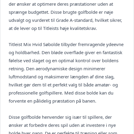
der ønsker at optimere deres præstationer uden at
sprænge budgettet. Disse brugte golfbolde er nøje
udvalgt og vurderet til Grade A-standard, hvilket sikrer,
at de lever op til Titleists høje kvalitetskrav.
Titleist Mix Hvid Søbolde tilbyder fremragende ydeevne
og holdbarhed. Den bløde overflade giver en fantastisk
følelse ved slaget og en optimal kontrol over boldens
retning. Den aerodynamiske design minimerer
luftmodstand og maksimerer længden af dine slag,
hvilket gør dem til et perfekt valg til både amatør- og
professionelle golfspillere. Med disse bolde kan du
forvente en pålidelig præstation på banen.
Disse golfbolde henvender sig især til spillere, der
ønsker at forbedre deres spil uden at investere i nye
bolde hver gang. De er perfekte til træning eller som