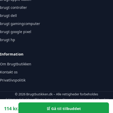
brugt controller
brugt dell
brugt gamingcomputer
brugt google pixel
brugt hp
Information
Om Brugtbutikken
Kontakt os
Privatlivspolitik
© 2026 Brugtbutikken.dk – Alle rettigheder forbeholdes
🔗 Sitet indeholder affiliate-links. Vi modtager provision ved køb, uden
ekstraomkostning for dig.
114 kr.
🛒 Gå til tilbuddet