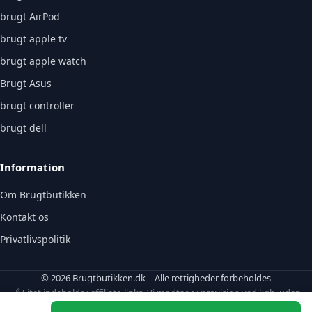
brugt AirPod
brugt apple tv
brugt apple watch
Brugt Asus
brugt controller
brugt dell
Information
Om Brugtbutikken
Kontakt os
Privatlivspolitik
© 2026 Brugtbutikken.dk – Alle rettigheder forbeholdes
🔗 Sitet indeholder affiliate-links. Vi modtager provision ved køb, uden
ekstraomkostning for dig.