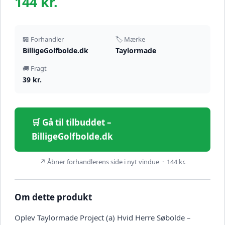
144 kr.
🏪 Forhandler
🏷️ Mærke
BilligeGolfbolde.dk
Taylormade
🚚 Fragt
39 kr.
🛒 Gå til tilbuddet –
BilligeGolfbolde.dk
↗ Åbner forhandlerens side i nyt vindue · 144 kr.
Om dette produkt
Oplev Taylormade Project (a) Hvid Herre Søbolde –