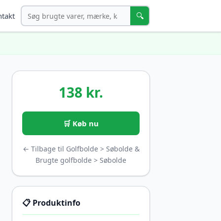
Søg
🔍
takt
138 kr.
🛒 Køb nu
← Tilbage til Golfbolde > Søbolde &
Brugte golfbolde > Søbolde
📋 Produktinfo