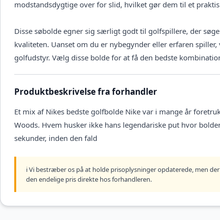
modstandsdygtige over for slid, hvilket gør dem til et prakti
Disse søbolde egner sig særligt godt til golfspillere, der 
kvaliteten. Uanset om du er nybegynder eller erfaren spiller, v
golfudstyr. Vælg disse bolde for at få den bedste kombinatio
Produktbeskrivelse fra forhandler
Et mix af Nikes bedste golfbolde Nike var i mange år foretrukk
Woods. Hvem husker ikke hans legendariske put hvor bolden l
sekunder, inden den fald
ℹ️ Vi bestræber os på at holde prisoplysninger opdaterede, men der 
den endelige pris direkte hos forhandleren.