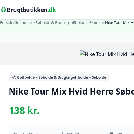
♻️
Brugtbutikken
.dk
Forside
›
Golfbolde > Søbolde & Brugte golfbolde > Søbolde
›
Nike Tour Mix H
📦 Golfbolde > Søbolde & Brugte golfbolde > Søbolde
Nike Tour Mix Hvid Herre Søbo
138 kr.
🏪 Forhandler
🏷️ Mærke
🚚 Fragt