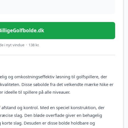
 BilligeGolfbolde.dk
e i nyt vindue · 138 kr.
ig og omkostningseffektiv løsning til golfspillere, der
valiteten. Disse søbolde fra det velkendte mærke Nike er
deelle til spillere på alle niveauer.
afstand og kontrol. Med en speciel konstruktion, der
præcise slag. Den bløde overflade giver en behagelig
og korte slag. Desuden er disse bolde holdbare og