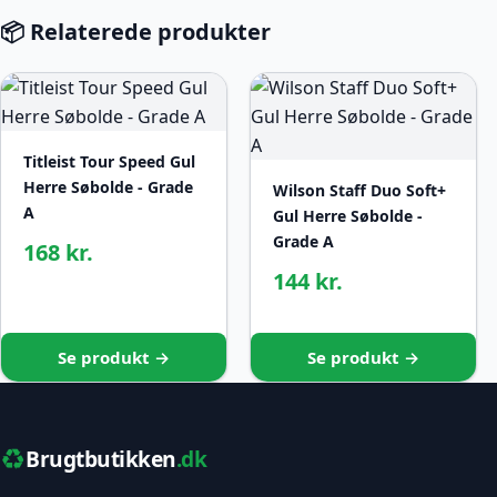
📦 Relaterede produkter
Titleist Tour Speed Gul
Herre Søbolde - Grade
Wilson Staff Duo Soft+
A
Gul Herre Søbolde -
Grade A
168 kr.
144 kr.
Se produkt →
Se produkt →
♻️
Brugtbutikken
.dk