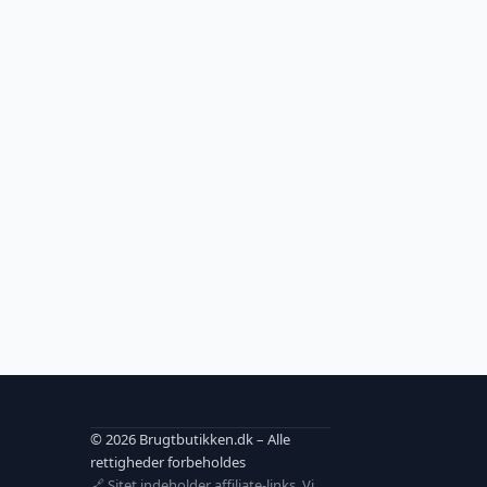
© 2026 Brugtbutikken.dk – Alle
rettigheder forbeholdes
🔗 Sitet indeholder affiliate-links. Vi