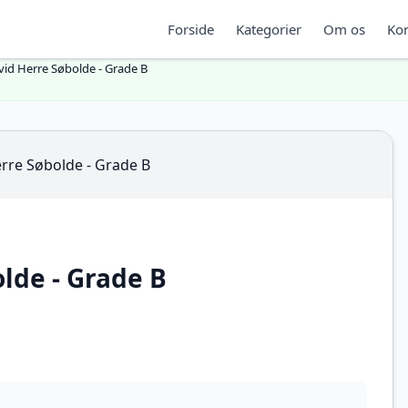
Forside
Kategorier
Om os
Kon
vid Herre Søbolde - Grade B
lde - Grade B