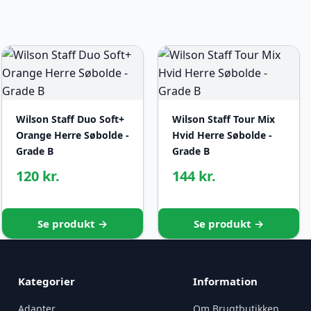
Wilson Staff Duo Soft+
Wilson Staff Tour Mix
Orange Herre Søbolde -
Hvid Herre Søbolde -
Grade B
Grade B
120 kr.
144 kr.
Se produkt →
Se produkt →
Kategorier
Information
Adapter
Om Brugtbutikken