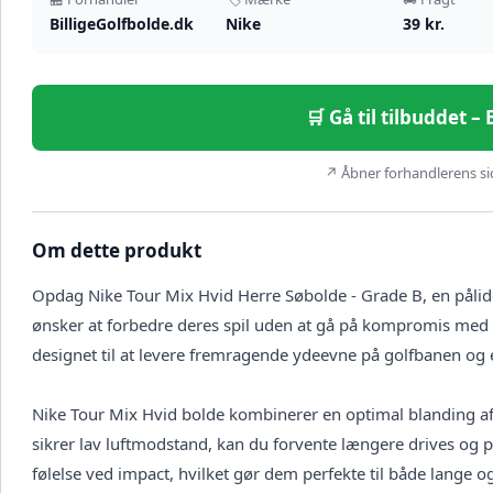
BilligeGolfbolde.dk
Nike
39 kr.
🛒 Gå til tilbuddet –
↗ Åbner forhandlerens sid
Om dette produkt
Opdag Nike Tour Mix Hvid Herre Søbolde - Grade B, en pålidel
ønsker at forbedre deres spil uden at gå på kompromis med k
designet til at levere fremragende ydeevne på golfbanen og er i
Nike Tour Mix Hvid bolde kombinerer en optimal blanding af 
sikrer lav luftmodstand, kan du forvente længere drives og 
følelse ved impact, hvilket gør dem perfekte til både lange 