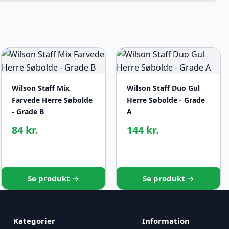
Wilson Staff Mix
Wilson Staff Duo Gul
Farvede Herre Søbolde
Herre Søbolde - Grade
- Grade B
A
84 kr.
144 kr.
Se produkt →
Se produkt →
Kategorier
Information