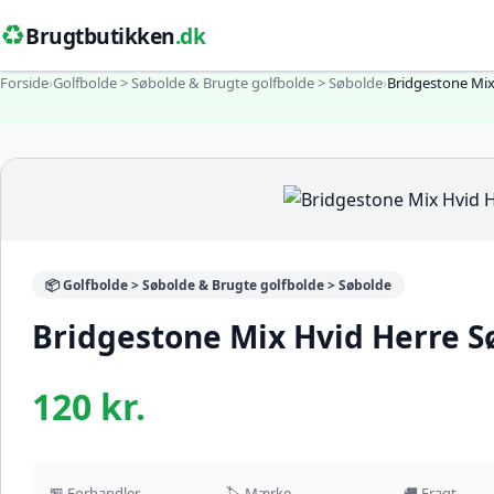
♻️
Brugtbutikken
.dk
Forside
›
Golfbolde > Søbolde & Brugte golfbolde > Søbolde
›
Bridgestone Mix
📦 Golfbolde > Søbolde & Brugte golfbolde > Søbolde
Bridgestone Mix Hvid Herre S
120 kr.
🏪 Forhandler
🏷️ Mærke
🚚 Fragt