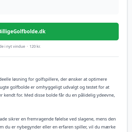
 BilligeGolfbolde.dk
e i nyt vindue · 120 kr.
lle løsning for golfspillere, der ønsker at optimere
ugte golfbolde er omhyggeligt udvalgt og testet for at
er kendt for. Med disse bolde får du en pålidelig ydeevne,
flade sikrer en fremragende følelse ved slagene, mens den
m du er nybegynder eller en erfaren spiller, vil du mærke