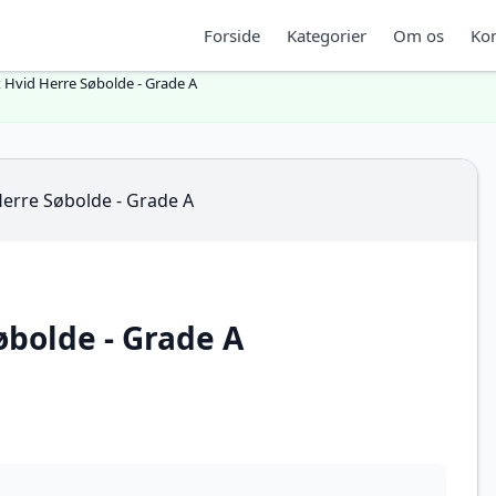
Forside
Kategorier
Om os
Kon
 Hvid Herre Søbolde - Grade A
øbolde - Grade A