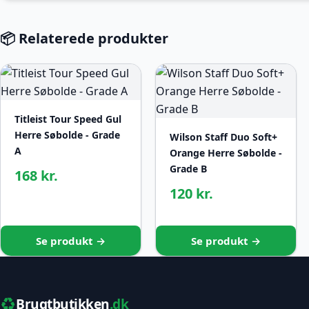
📦 Relaterede produkter
Titleist Tour Speed Gul
Herre Søbolde - Grade
Wilson Staff Duo Soft+
A
Orange Herre Søbolde -
Grade B
168 kr.
120 kr.
Se produkt →
Se produkt →
♻️
Brugtbutikken
.dk