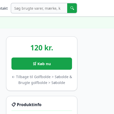
Søg
🔍
takt
120 kr.
🛒 Køb nu
← Tilbage til Golfbolde > Søbolde &
Brugte golfbolde > Søbolde
📋 Produktinfo