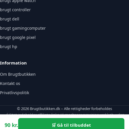
brugt apple watch
brugt controller
brugt dell
brugt gamingcomputer
brugt google pixel
brugt hp
Information
Om Brugtbutikken
Kontakt os
Privatlivspolitik
© 2026 Brugtbutikken.dk – Alle rettigheder forbeholdes
🔗 Sitet indeholder affiliate-links. Vi modtager provision ved køb, uden
ekstraomkostning for dig.
90 kr.
🛒 Gå til tilbuddet