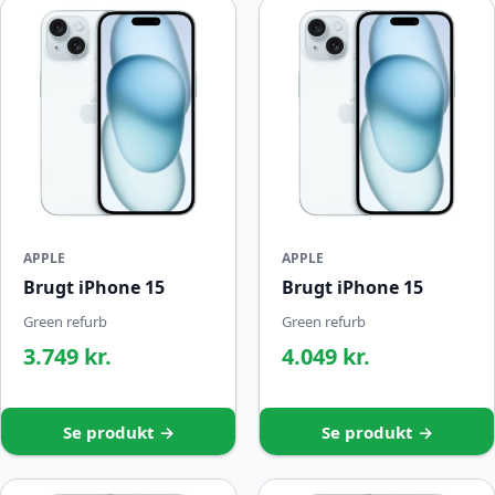
APPLE
APPLE
Brugt iPhone 15
Brugt iPhone 15
Green refurb
Green refurb
3.749 kr.
4.049 kr.
Se produkt →
Se produkt →