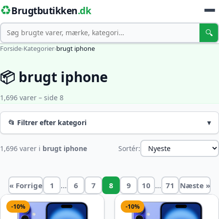
♻️
Brugtbutikken
.dk
Søg
🔍
Forside
›
Kategorier
›
brugt iphone
📦 brugt iphone
1,696 varer – side 8
📂 Filtrer efter kategori
▾
1,696 varer i
brugt iphone
Sortér:
…
…
« Forrige
1
6
7
8
9
10
71
Næste »
-10%
-10%