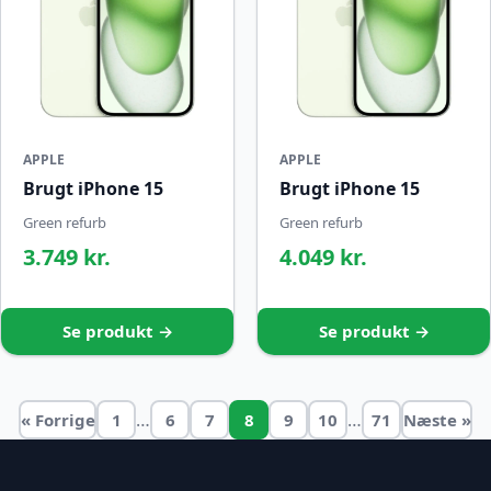
APPLE
APPLE
Brugt iPhone 15
Brugt iPhone 15
Green refurb
Green refurb
3.749 kr.
4.049 kr.
Se produkt →
Se produkt →
…
…
« Forrige
1
6
7
8
9
10
71
Næste »