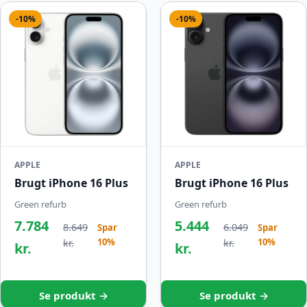
-10%
-10%
APPLE
APPLE
Brugt iPhone 16 Plus
Brugt iPhone 16 Plus
Green refurb
Green refurb
7.784
5.444
8.649
6.049
Spar
Spar
10%
10%
kr.
kr.
kr.
kr.
Se produkt →
Se produkt →