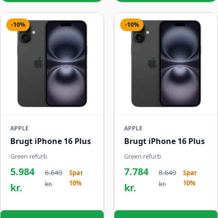
-10%
-10%
APPLE
APPLE
Brugt iPhone 16 Plus
Brugt iPhone 16 Plus
Green refurb
Green refurb
5.984
7.784
6.649
8.649
Spar
Spar
10%
10%
kr.
kr.
kr.
kr.