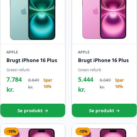
APPLE
APPLE
Brugt iPhone 16 Plus
Brugt iPhone 16 Plus
Green refurb
Green refurb
7.784
5.444
8.649
6.049
Spar
Spar
10%
10%
kr.
kr.
kr.
kr.
Se produkt →
Se produkt →
-10%
-10%