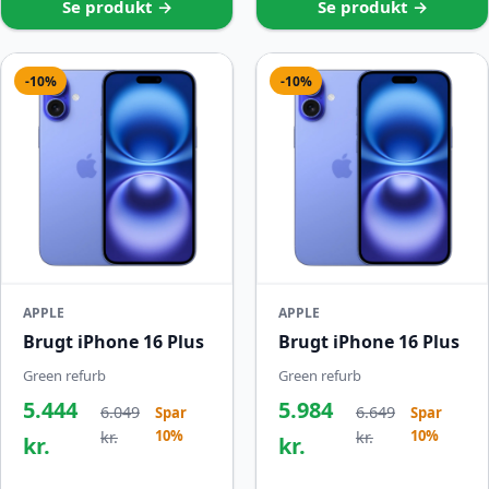
Se produkt →
Se produkt →
-10%
-10%
APPLE
APPLE
Brugt iPhone 16 Plus
Brugt iPhone 16 Plus
Green refurb
Green refurb
5.444
5.984
6.049
6.649
Spar
Spar
10%
10%
kr.
kr.
kr.
kr.