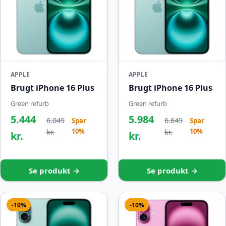
APPLE
APPLE
Brugt iPhone 16 Plus
Brugt iPhone 16 Plus
Green refurb
Green refurb
5.444
5.984
6.049
6.649
Spar
Spar
10%
10%
kr.
kr.
kr.
kr.
Se produkt →
Se produkt →
-10%
-10%