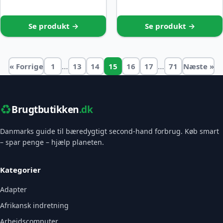
Se produkt →
Se produkt →
…
…
« Forrige
1
13
14
15
16
17
71
Næste »
♻️
Brugtbutikken
.dk
Danmarks guide til bæredygtigt second-hand forbrug. Køb smart
– spar penge – hjælp planeten.
Kategorier
Adapter
Afrikansk indretning
Arbejdscomputer