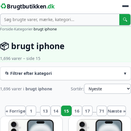
♻️
Brugtbutikken
.dk
Søg
🔍
Forside
›
Kategorier
›
brugt iphone
📦 brugt iphone
1,696 varer – side 15
📂 Filtrer efter kategori
▾
1,696 varer i
brugt iphone
Sortér:
…
…
« Forrige
1
13
14
15
16
17
71
Næste »