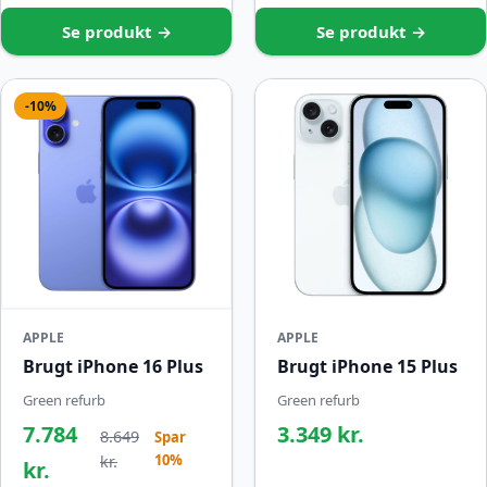
Se produkt →
Se produkt →
-10%
APPLE
APPLE
Brugt iPhone 16 Plus
Brugt iPhone 15 Plus
Green refurb
Green refurb
7.784
3.349 kr.
8.649
Spar
10%
kr.
kr.