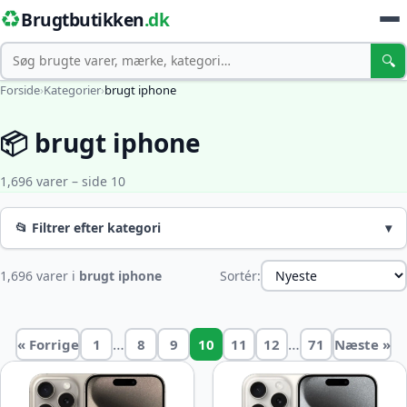
♻️
Brugtbutikken
.dk
Søg
🔍
Forside
›
Kategorier
›
brugt iphone
📦 brugt iphone
1,696 varer – side 10
📂 Filtrer efter kategori
▾
1,696 varer i
brugt iphone
Sortér:
…
…
« Forrige
1
8
9
10
11
12
71
Næste »