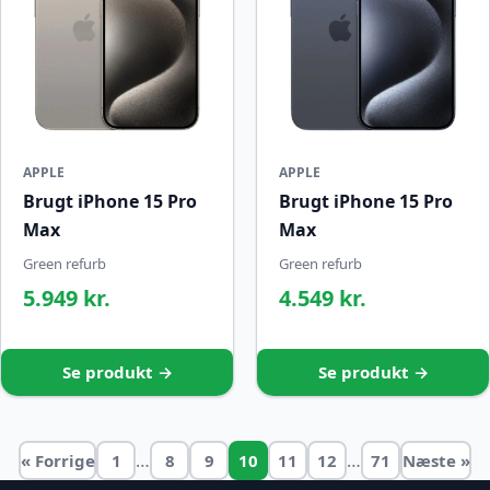
APPLE
APPLE
Brugt iPhone 15 Pro
Brugt iPhone 15 Pro
Max
Max
Green refurb
Green refurb
5.949 kr.
4.549 kr.
Se produkt →
Se produkt →
…
…
« Forrige
1
8
9
10
11
12
71
Næste »