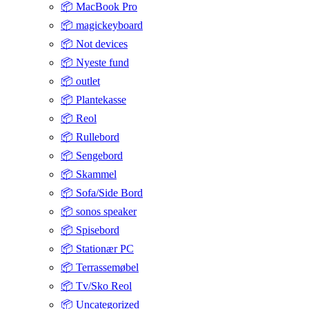
📦 MacBook Pro
📦 magickeyboard
📦 Not devices
📦 Nyeste fund
📦 outlet
📦 Plantekasse
📦 Reol
📦 Rullebord
📦 Sengebord
📦 Skammel
📦 Sofa/Side Bord
📦 sonos speaker
📦 Spisebord
📦 Stationær PC
📦 Terrassemøbel
📦 Tv/Sko Reol
📦 Uncategorized