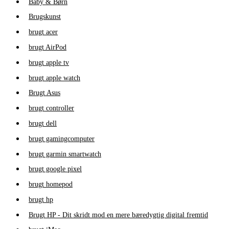
Baby & Børn
Brugskunst
brugt acer
brugt AirPod
brugt apple tv
brugt apple watch
Brugt Asus
brugt controller
brugt dell
brugt gamingcomputer
brugt garmin smartwatch
brugt google pixel
brugt homepod
brugt hp
Brugt HP - Dit skridt mod en mere bæredygtig digital fremtid