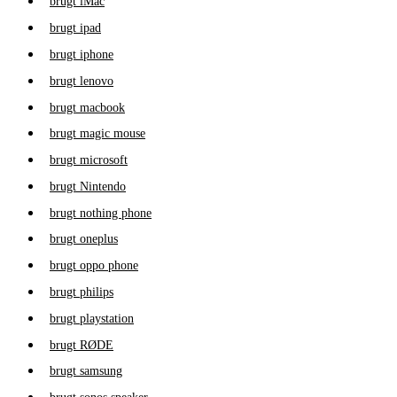
brugt iMac
brugt ipad
brugt iphone
brugt lenovo
brugt macbook
brugt magic mouse
brugt microsoft
brugt Nintendo
brugt nothing phone
brugt oneplus
brugt oppo phone
brugt philips
brugt playstation
brugt RØDE
brugt samsung