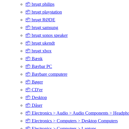
📦 brugt philips
📦 brugt playstation
📦 brugt RØDE
📦 brugt samsung
📦 brugt sonos speaker
📦 brugt ukendt
📦 brugt xbox
📦 Bænk
📦 Bærbar PC
📦 Bærbare computere
📦 Bøger
📦 CD'er
📦 Desktop
📦 Dåser
📦 Electronics > Audio > Audio Components > Headph
📦 Electronics > Computers > Desktop Computers
📦 Electronics > Computers > Laptops