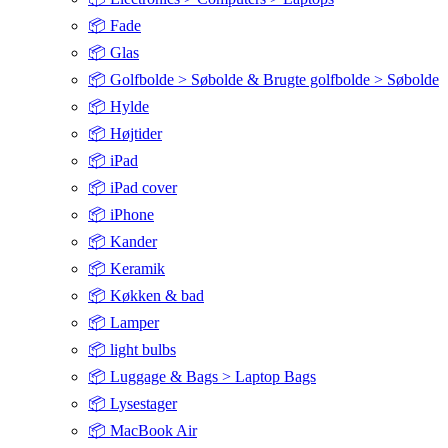
📦 Fade
📦 Glas
📦 Golfbolde > Søbolde & Brugte golfbolde > Søbolde
📦 Hylde
📦 Højtider
📦 iPad
📦 iPad cover
📦 iPhone
📦 Kander
📦 Keramik
📦 Køkken & bad
📦 Lamper
📦 light bulbs
📦 Luggage & Bags > Laptop Bags
📦 Lysestager
📦 MacBook Air