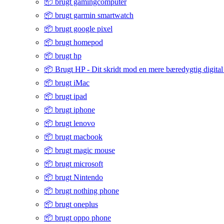
📦 brugt gamingcomputer
📦 brugt garmin smartwatch
📦 brugt google pixel
📦 brugt homepod
📦 brugt hp
📦 Brugt HP - Dit skridt mod en mere bæredygtig digital
📦 brugt iMac
📦 brugt ipad
📦 brugt iphone
📦 brugt lenovo
📦 brugt macbook
📦 brugt magic mouse
📦 brugt microsoft
📦 brugt Nintendo
📦 brugt nothing phone
📦 brugt oneplus
📦 brugt oppo phone