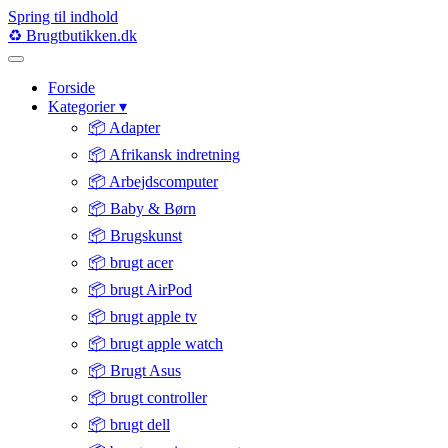
Spring til indhold
♻️
Brugtbutikken
.dk
Forside
Kategorier
▾
📦 Adapter
📦 Afrikansk indretning
📦 Arbejdscomputer
📦 Baby & Børn
📦 Brugskunst
📦 brugt acer
📦 brugt AirPod
📦 brugt apple tv
📦 brugt apple watch
📦 Brugt Asus
📦 brugt controller
📦 brugt dell