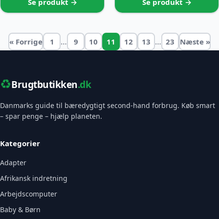
Se produkt →
Se produkt →
…
…
« Forrige
1
9
10
11
12
13
23
Næste »
♻️
Brugtbutikken
.dk
Danmarks guide til bæredygtigt second-hand forbrug. Køb smart
– spar penge – hjælp planeten.
Kategorier
Adapter
Afrikansk indretning
Arbejdscomputer
Baby & Børn