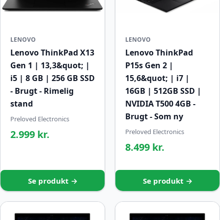
LENOVO
LENOVO
Lenovo ThinkPad X13
Lenovo ThinkPad
Gen 1 | 13,3&quot; |
P15s Gen 2 |
i5 | 8 GB | 256 GB SSD
15,6&quot; | i7 |
- Brugt - Rimelig
16GB | 512GB SSD |
stand
NVIDIA T500 4GB -
Brugt - Som ny
Preloved Electronics
Preloved Electronics
2.999 kr.
8.499 kr.
Se produkt →
Se produkt →