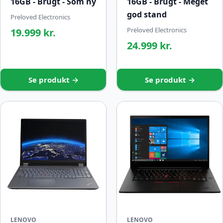
16GB - Brugt - Som ny
16GB - Brugt - Meget
god stand
Preloved Electronics
Preloved Electronics
19.999 kr.
24.999 kr.
Se produkt →
Se produkt →
LENOVO
LENOVO