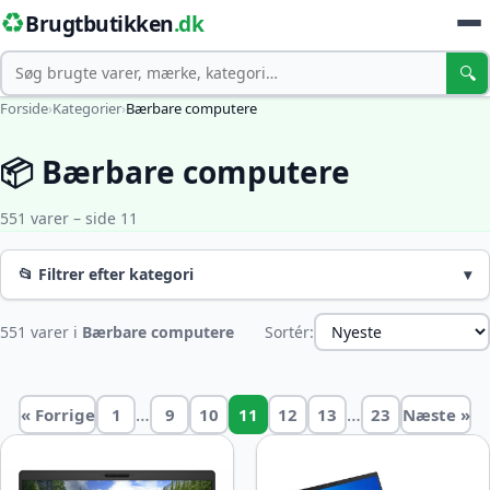
♻️
Brugtbutikken
.dk
Søg
🔍
Forside
›
Kategorier
›
Bærbare computere
📦 Bærbare computere
551 varer – side 11
📂 Filtrer efter kategori
▾
551 varer i
Bærbare computere
Sortér:
…
…
« Forrige
1
9
10
11
12
13
23
Næste »