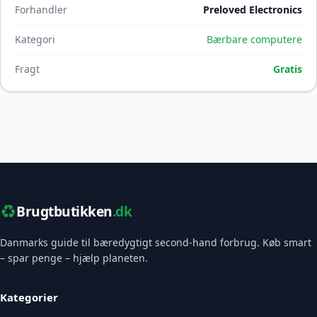
Forhandler
Preloved Electronics
Kategori
Bærbare computere
Fragt
Gratis
♻️
Brugtbutikken
.dk
Danmarks guide til bæredygtigt second-hand forbrug. Køb smart
– spar penge – hjælp planeten.
Kategorier