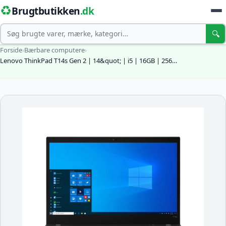
♻️
Brugtbutikken
.dk
Søg
🔍
Forside
›
Bærbare computere
›
Lenovo ThinkPad T14s Gen 2 | 14&quot; | i5 | 16GB | 256…