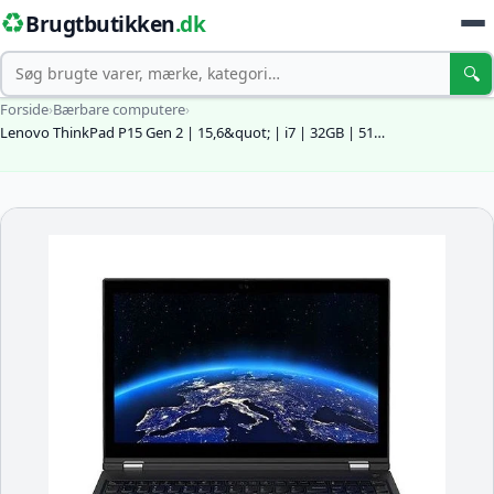
♻️
Brugtbutikken
.dk
Søg
🔍
Forside
›
Bærbare computere
›
Lenovo ThinkPad P15 Gen 2 | 15,6&quot; | i7 | 32GB | 51…