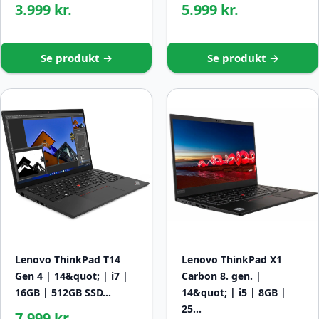
3.999 kr.
5.999 kr.
Se produkt →
Se produkt →
Lenovo ThinkPad T14
Lenovo ThinkPad X1
Gen 4 | 14&quot; | i7 |
Carbon 8. gen. |
16GB | 512GB SSD…
14&quot; | i5 | 8GB |
25…
7.999 kr.