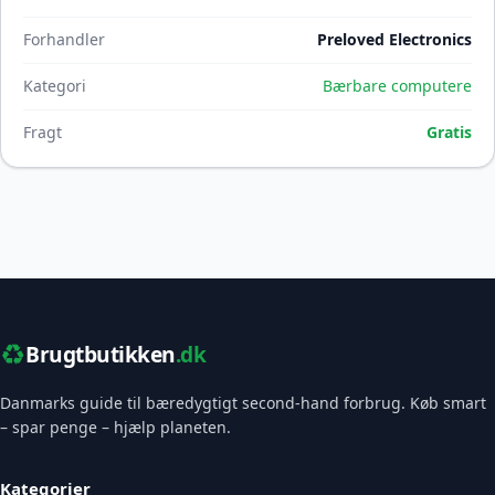
Forhandler
Preloved Electronics
Kategori
Bærbare computere
Fragt
Gratis
♻️
Brugtbutikken
.dk
Danmarks guide til bæredygtigt second-hand forbrug. Køb smart
– spar penge – hjælp planeten.
Kategorier