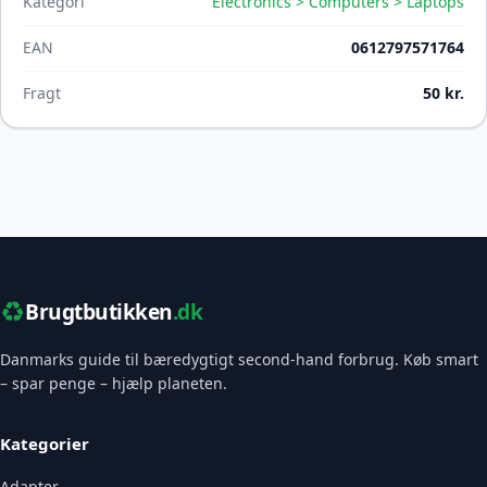
Kategori
Electronics > Computers > Laptops
EAN
0612797571764
Fragt
50 kr.
♻️
Brugtbutikken
.dk
Danmarks guide til bæredygtigt second-hand forbrug. Køb smart
– spar penge – hjælp planeten.
Kategorier
Adapter