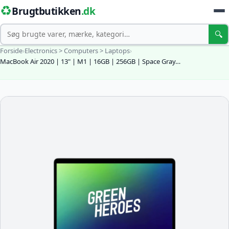
♻️
Brugtbutikken
.dk
Søg
🔍
Forside
›
Electronics > Computers > Laptops
›
MacBook Air 2020 | 13" | M1 | 16GB | 256GB | Space Gray…