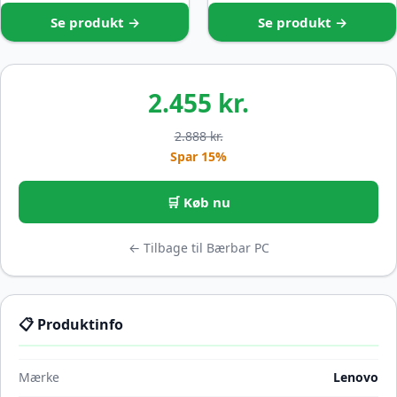
Se produkt →
Se produkt →
2.455 kr.
2.888 kr.
Spar 15%
🛒 Køb nu
← Tilbage til Bærbar PC
📋 Produktinfo
Mærke
Lenovo