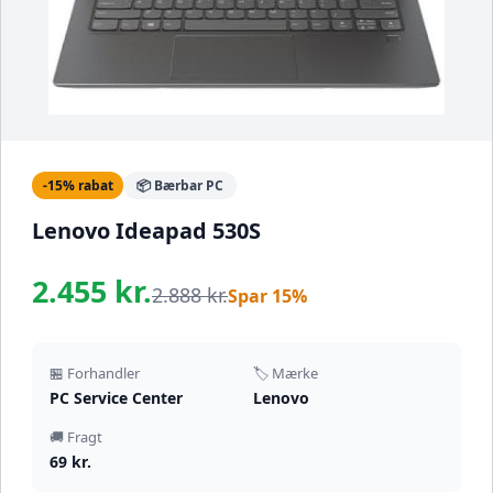
-15% rabat
📦 Bærbar PC
Lenovo Ideapad 530S
2.455 kr.
2.888 kr.
Spar 15%
🏪 Forhandler
🏷️ Mærke
PC Service Center
Lenovo
🚚 Fragt
69 kr.