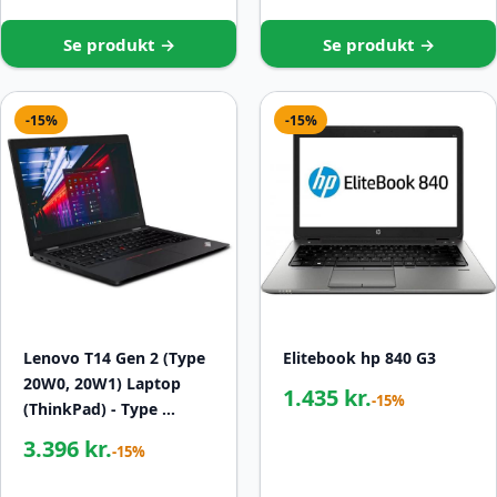
Se produkt →
Se produkt →
-15%
-15%
Lenovo T14 Gen 2 (Type
Elitebook hp 840 G3
20W0, 20W1) Laptop
1.435 kr.
-15%
(ThinkPad) - Type …
3.396 kr.
-15%