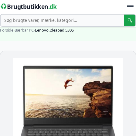
♻️
Brugtbutikken
.dk
Søg
🔍
Forside
›
Bærbar PC
›
Lenovo Ideapad 530S