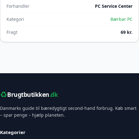
Forhandler
PC Service Center
Kategori
Bærbar PC
Fragt
69 kr.
♻️
Brugtbutikken
.dk
Danmarks guide til bæredygtigt second-hand forbrug. Køb smart
– spar penge – hjælp planeten.
Kategorier