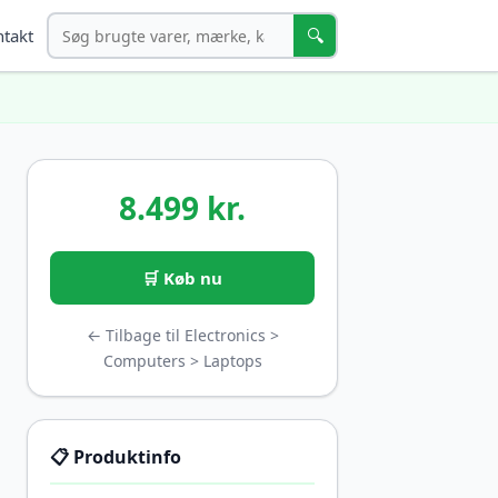
Søg
🔍
takt
8.499 kr.
🛒 Køb nu
← Tilbage til Electronics >
Computers > Laptops
📋 Produktinfo