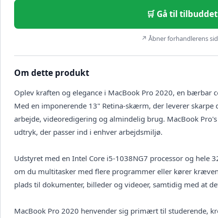
🛒 Gå til tilbudd
↗ Åbner forhandlerens side
Om dette produkt
Oplev kraften og elegance i MacBook Pro 2020, en bærbar com
Med en imponerende 13" Retina-skærm, der leverer skarpe deta
arbejde, videoredigering og almindelig brug. MacBook Pro's 
udtryk, der passer ind i enhver arbejdsmiljø.
Udstyret med en Intel Core i5-1038NG7 processor og hele 
om du multitasker med flere programmer eller kører krævende
plads til dokumenter, billeder og videoer, samtidig med at det 
MacBook Pro 2020 henvender sig primært til studerende, kre