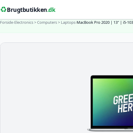
♻️
Brugtbutikken
.dk
Forside
›
Electronics > Computers > Laptops
›
MacBook Pro 2020 | 13" | i5-10