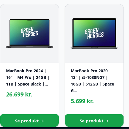
MacBook Pro 2024 |
MacBook Pro 2020 |
16" | M4 Pro | 24GB |
13" | i5-1038NG7 |
1TB | Space Black |…
16GB | 512GB | Space
G…
26.699 kr.
5.699 kr.
Se produkt →
Se produkt →