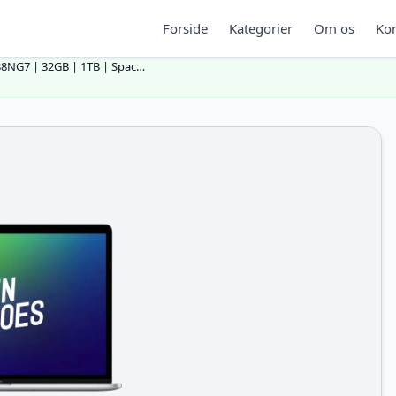
Forside
Kategorier
Om os
Kon
38NG7 | 32GB | 1TB | Spac…