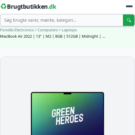
♻️
Brugtbutikken
.dk
Søg
🔍
Forside
›
Electronics > Computers > Laptops
›
MacBook Air 2022 | 13" | M2 | 8GB | 512GB | Midnight | …