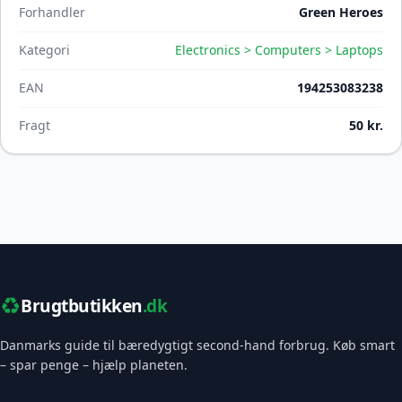
Forhandler
Green Heroes
Kategori
Electronics > Computers > Laptops
EAN
194253083238
Fragt
50 kr.
♻️
Brugtbutikken
.dk
Danmarks guide til bæredygtigt second-hand forbrug. Køb smart
– spar penge – hjælp planeten.