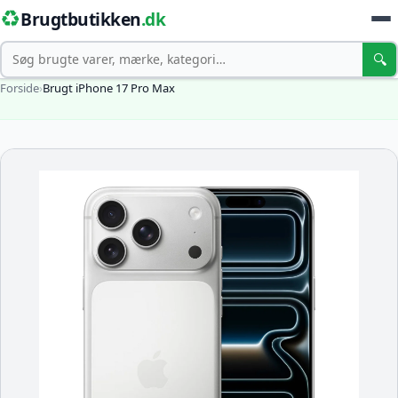
♻️
Brugtbutikken
.dk
Søg
🔍
Forside
›
Brugt iPhone 17 Pro Max