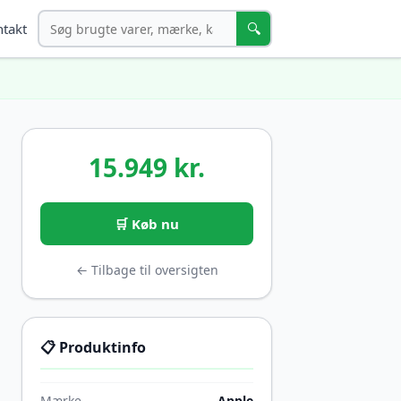
Søg
🔍
takt
15.949 kr.
🛒 Køb nu
← Tilbage til oversigten
📋 Produktinfo
Mærke
Apple