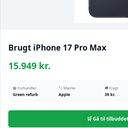
Brugt iPhone 17 Pro Max
15.949 kr.
🏪 Forhandler
🏷️ Mærke
🚚 Fragt
Green refurb
Apple
39 kr.
🛒 Gå til tilbudd