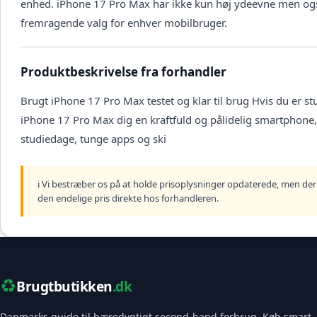
enhed. iPhone 17 Pro Max har ikke kun høj ydeevne men også 
fremragende valg for enhver mobilbruger.
Produktbeskrivelse fra forhandler
Brugt iPhone 17 Pro Max testet og klar til brug Hvis du er st
iPhone 17 Pro Max dig en kraftfuld og pålidelig smartphon
studiedage, tunge apps og ski
ℹ️ Vi bestræber os på at holde prisoplysninger opdaterede, men der 
den endelige pris direkte hos forhandleren.
♻️
Brugtbutikken
.dk
Danmarks guide til bæredygtigt second-hand forbrug. Køb smart