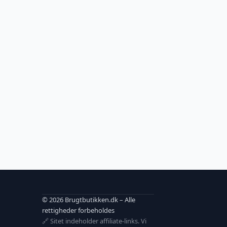
© 2026 Brugtbutikken.dk – Alle
rettigheder forbeholdes
🔗 Sitet indeholder affiliate-links. Vi