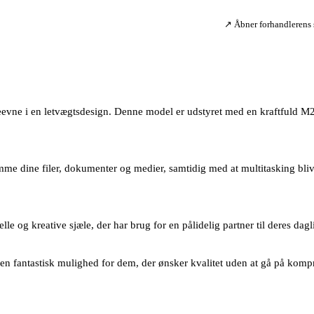
↗ Åbner forhandlerens s
evne i en letvægtsdesign. Denne model er udstyret med en kraftfuld M2
ine filer, dokumenter og medier, samtidig med at multitasking bliver en
e og kreative sjæle, der har brug for en pålidelig partner til deres dag
en fantastisk mulighed for dem, der ønsker kvalitet uden at gå på komp