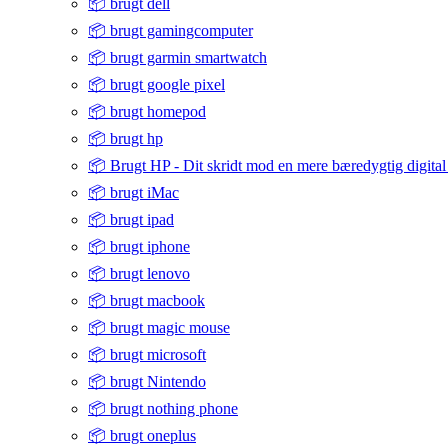
📦 brugt dell
📦 brugt gamingcomputer
📦 brugt garmin smartwatch
📦 brugt google pixel
📦 brugt homepod
📦 brugt hp
📦 Brugt HP - Dit skridt mod en mere bæredygtig digital
📦 brugt iMac
📦 brugt ipad
📦 brugt iphone
📦 brugt lenovo
📦 brugt macbook
📦 brugt magic mouse
📦 brugt microsoft
📦 brugt Nintendo
📦 brugt nothing phone
📦 brugt oneplus