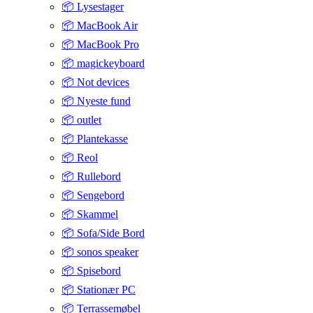
📦 Lysestager
📦 MacBook Air
📦 MacBook Pro
📦 magickeyboard
📦 Not devices
📦 Nyeste fund
📦 outlet
📦 Plantekasse
📦 Reol
📦 Rullebord
📦 Sengebord
📦 Skammel
📦 Sofa/Side Bord
📦 sonos speaker
📦 Spisebord
📦 Stationær PC
📦 Terrassemøbel