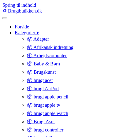
Spring til indhold
♻️
Brugtbutikken
.dk
Forside
Kategorier
▾
📦 Adapter
📦 Afrikansk indretning
📦 Arbejdscomputer
📦 Baby & Børn
📦 Brugskunst
📦 brugt acer
📦 brugt AirPod
📦 brugt apple pencil
📦 brugt apple tv
📦 brugt apple watch
📦 Brugt Asus
📦 brugt controller