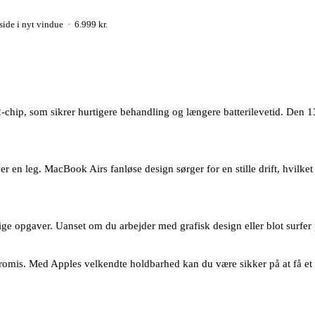
ide i nyt vindue · 6.999 kr.
-chip, som sikrer hurtigere behandling og længere batterilevetid. Den
 leg. MacBook Airs fanløse design sørger for en stille drift, hvilket gø
lige opgaver. Uanset om du arbejder med grafisk design eller blot surfe
romis. Med Apples velkendte holdbarhed kan du være sikker på at få et 