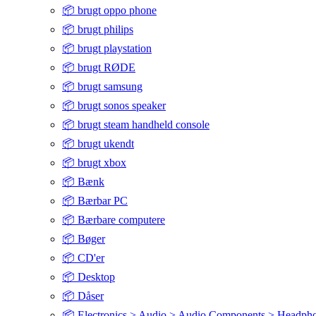
📦 brugt oppo phone
📦 brugt philips
📦 brugt playstation
📦 brugt RØDE
📦 brugt samsung
📦 brugt sonos speaker
📦 brugt steam handheld console
📦 brugt ukendt
📦 brugt xbox
📦 Bænk
📦 Bærbar PC
📦 Bærbare computere
📦 Bøger
📦 CD'er
📦 Desktop
📦 Dåser
📦 Electronics > Audio > Audio Components > Headph