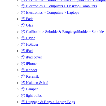
📦 Electronics > Computers > Desktop Computers
📦 Electronics > Computers > Laptops
📦 Fade
📦 Glas
📦 Golfbolde > Søbolde & Brugte golfbolde > Søbolde
📦 Hylde
📦 Højtider
📦 iPad
📦 iPad cover
📦 iPhone
📦 Kander
📦 Keramik
📦 Køkken & bad
📦 Lamper
📦 light bulbs
📦 Luggage & Bags > Laptop Bags