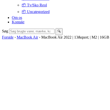
📦 Tv/Sko Reol
📦 Uncategorized
Om os
Kontakt
Søg
🔍
Forside
›
MacBook Air
›
MacBook Air 2022 | 13&quot; | M2 | 16G