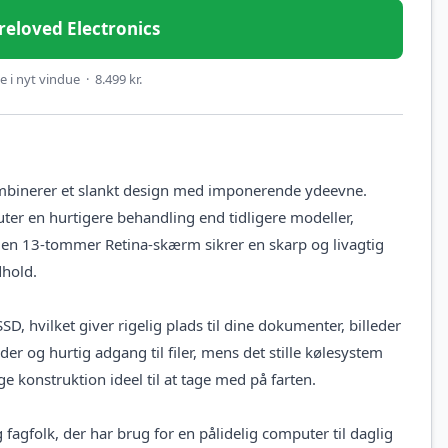
Preloved Electronics
 i nyt vindue · 8.499 kr.
mbinerer et slankt design med imponerende ydeevne.
er en hurtigere behandling end tidligere modeller,
 Den 13-tommer Retina-skærm sikrer en skarp og livagtig
dhold.
vilket giver rigelig plads til dine dokumenter, billeder
der og hurtig adgang til filer, mens det stille kølesystem
 konstruktion ideel til at tage med på farten.
fagfolk, der har brug for en pålidelig computer til daglig