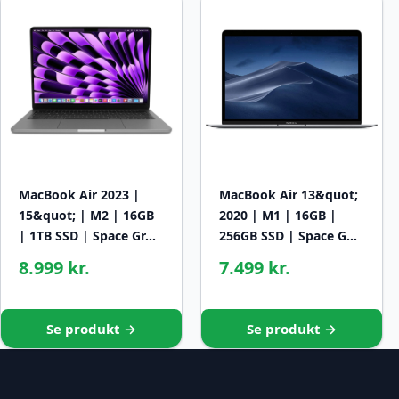
MacBook Air 2023 |
MacBook Air 13&quot;
15&quot; | M2 | 16GB
2020 | M1 | 16GB |
| 1TB SSD | Space Gr…
256GB SSD | Space G…
8.999 kr.
7.499 kr.
Se produkt →
Se produkt →