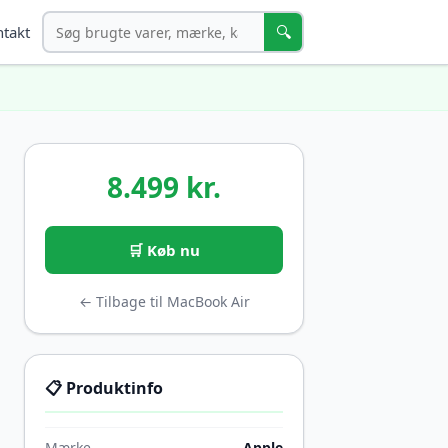
Søg
🔍
takt
8.499 kr.
🛒 Køb nu
← Tilbage til MacBook Air
📋 Produktinfo
Mærke
Apple