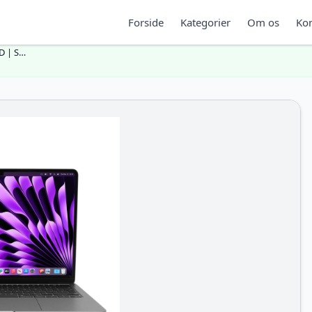
Forside
Kategorier
Om os
Kon
D | S…