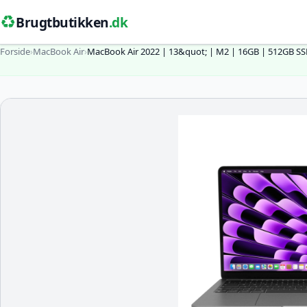
♻️
Brugtbutikken
.dk
Forside
›
MacBook Air
›
MacBook Air 2022 | 13&quot; | M2 | 16GB | 512GB SS