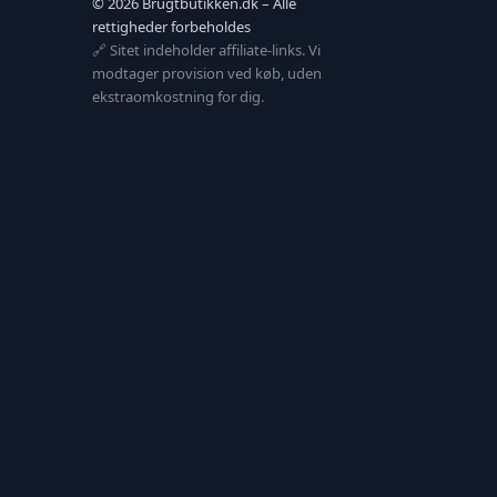
© 2026 Brugtbutikken.dk – Alle
rettigheder forbeholdes
🔗 Sitet indeholder affiliate-links. Vi
modtager provision ved køb, uden
ekstraomkostning for dig.