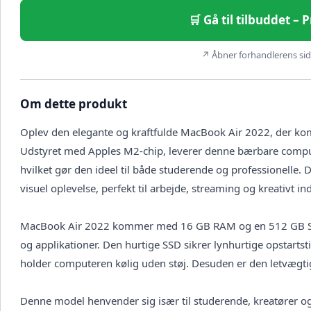
🛒 Gå til tilbuddet – 
↗ Åbner forhandlerens side
Om dette produkt
Oplev den elegante og kraftfulde MacBook Air 2022, der ko
Udstyret med Apples M2-chip, leverer denne bærbare comput
hvilket gør den ideel til både studerende og professionelle.
visuel oplevelse, perfekt til arbejde, streaming og kreativt in
MacBook Air 2022 kommer med 16 GB RAM og en 512 GB SSD, h
og applikationer. Den hurtige SSD sikrer lynhurtige opstartsti
holder computeren kølig uden støj. Desuden er den letvægtige
Denne model henvender sig især til studerende, kreatører og 