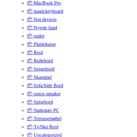
📦 MacBook Pro
📦 magickeyboard
📦 Not devices
📦 Nyeste fund
📦 outlet
📦 Plantekasse
📦 Reol
📦 Rullebord
📦 Sengebord
📦 Skammel
📦 Sofa/Side Bord
📦 sonos speaker
📦 Spisebord
📦 Stationær PC
📦 Terrassemøbel
📦 Tv/Sko Reol
📦 Uncategorized