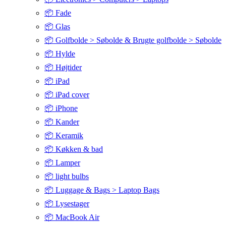
📦 Fade
📦 Glas
📦 Golfbolde > Søbolde & Brugte golfbolde > Søbolde
📦 Hylde
📦 Højtider
📦 iPad
📦 iPad cover
📦 iPhone
📦 Kander
📦 Keramik
📦 Køkken & bad
📦 Lamper
📦 light bulbs
📦 Luggage & Bags > Laptop Bags
📦 Lysestager
📦 MacBook Air