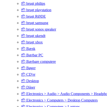
📦 brugt philips
📦 brugt playstation
📦 brugt RØDE
📦 brugt samsung
📦 brugt sonos speaker
📦 brugt ukendt
📦 brugt xbox
📦 Bænk
📦 Bærbar PC
📦 Bærbare computere
📦 Bøger
📦 CD'er
📦 Desktop
📦 Dåser
📦 Electronics > Audio > Audio Components > Headph
📦 Electronics > Computers > Desktop Computers
📦 Electronics > Computers > Laptops