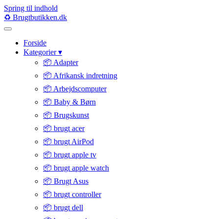
Spring til indhold
♻️
Brugtbutikken
.dk
Forside
Kategorier
▾
📦 Adapter
📦 Afrikansk indretning
📦 Arbejdscomputer
📦 Baby & Børn
📦 Brugskunst
📦 brugt acer
📦 brugt AirPod
📦 brugt apple tv
📦 brugt apple watch
📦 Brugt Asus
📦 brugt controller
📦 brugt dell