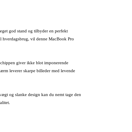
et god stand og tilbyder en perfekt
 til hverdagsbrug, vil denne MacBook Pro
-chippen giver ikke blot imponerende
skærm leverer skarpe billeder med levende
 vægt og slanke design kan du nemt tage den
litet.