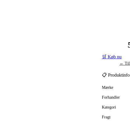
🛒 Køb nu
← Til
📋 Produktinfo
Mærke
Forhandler
Kategori
Fragt