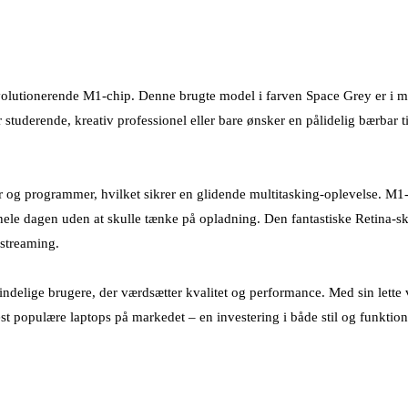
utionerende M1-chip. Denne brugte model i farven Space Grey er i meg
r studerende, kreativ professionel eller bare ønsker en pålidelig bærbar
og programmer, hvilket sikrer en glidende multitasking-oplevelse. M1
 hele dagen uden at skulle tænke på opladning. Den fantastiske Retina-
 streaming.
ndelige brugere, der værdsætter kvalitet og performance. Med sin lette
st populære laptops på markedet – en investering i både stil og funktiona