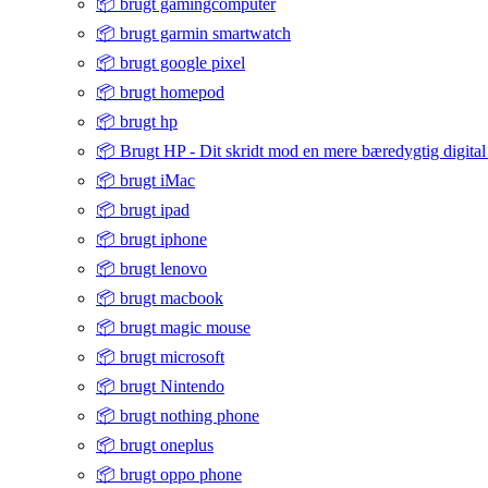
📦 brugt gamingcomputer
📦 brugt garmin smartwatch
📦 brugt google pixel
📦 brugt homepod
📦 brugt hp
📦 Brugt HP - Dit skridt mod en mere bæredygtig digital
📦 brugt iMac
📦 brugt ipad
📦 brugt iphone
📦 brugt lenovo
📦 brugt macbook
📦 brugt magic mouse
📦 brugt microsoft
📦 brugt Nintendo
📦 brugt nothing phone
📦 brugt oneplus
📦 brugt oppo phone