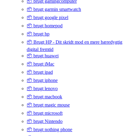
📦 brugt gamingcomputer
📦 brugt garmin smartwatch
📦 brugt google pixel
📦 brugt homepod
📦 brugt hp
📦 Brugt HP - Dit skridt mod en mere bæredygtig
digital fremtid
📦 brugt huawei
📦 brugt iMac
📦 brugt ipad
📦 brugt iphone
📦 brugt lenovo
📦 brugt macbook
📦 brugt magic mouse
📦 brugt microsoft
📦 brugt Nintendo
📦 brugt nothing phone