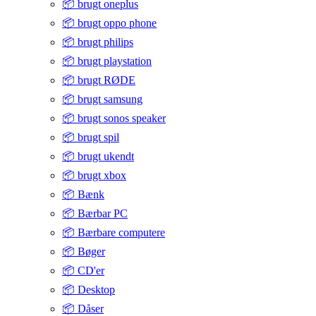
📦 brugt oneplus
📦 brugt oppo phone
📦 brugt philips
📦 brugt playstation
📦 brugt RØDE
📦 brugt samsung
📦 brugt sonos speaker
📦 brugt spil
📦 brugt ukendt
📦 brugt xbox
📦 Bænk
📦 Bærbar PC
📦 Bærbare computere
📦 Bøger
📦 CD'er
📦 Desktop
📦 Dåser