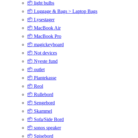
📦 light bulbs
📦 Luggage & Bags > Laptop Bags
📦 Lysestager
📦 MacBook Air
📦 MacBook Pro
📦 magickeyboard
📦 Not devices
📦 Nyeste fund
📦 outlet
📦 Plantekasse
📦 Reol
📦 Rullebord
📦 Sengebord
📦 Skammel
📦 Sofa/Side Bord
📦 sonos speaker
📦 Spisebord