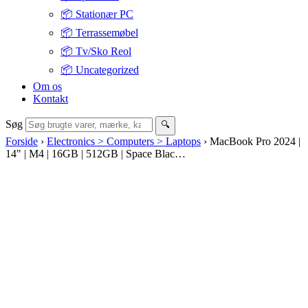
📦 Stationær PC
📦 Terrassemøbel
📦 Tv/Sko Reol
📦 Uncategorized
Om os
Kontakt
Søg
🔍
Forside
›
Electronics > Computers > Laptops
›
MacBook Pro 2024 |
14" | M4 | 16GB | 512GB | Space Blac…