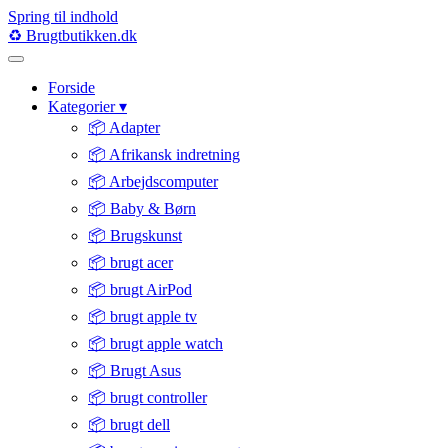
Spring til indhold
♻️
Brugtbutikken
.dk
Forside
Kategorier
▾
📦 Adapter
📦 Afrikansk indretning
📦 Arbejdscomputer
📦 Baby & Børn
📦 Brugskunst
📦 brugt acer
📦 brugt AirPod
📦 brugt apple tv
📦 brugt apple watch
📦 Brugt Asus
📦 brugt controller
📦 brugt dell