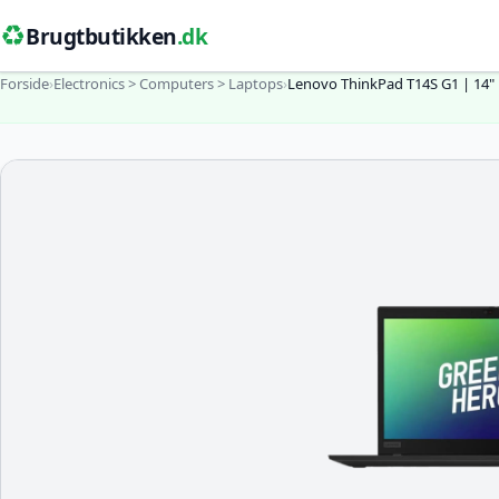
♻️
Brugtbutikken
.dk
Forside
›
Electronics > Computers > Laptops
›
Lenovo ThinkPad T14S G1 | 14"