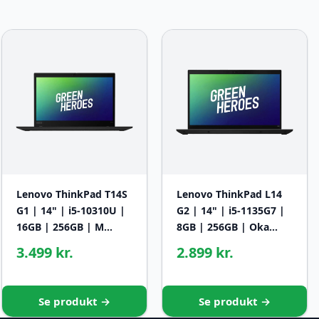
Lenovo ThinkPad T14S
Lenovo ThinkPad L14
G1 | 14" | i5-10310U |
G2 | 14" | i5-1135G7 |
16GB | 256GB | M…
8GB | 256GB | Oka…
3.499 kr.
2.899 kr.
Se produkt →
Se produkt →