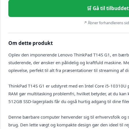
🛒 Gå til tilbudd
↗ Åbner forhandlerens side
Om dette produkt
Oplev den imponerende Lenovo ThinkPad T14S G1, en bærbar
studerende, der ønsker en pålidelig og kraftfuld maskine. 
oplevelse, perfekt til alt fra præsentationer til streaming af d
ThinkPad T14S G1 er udstyret med en Intel Core i5-10310U p
RAM gør multitasking problemfri, hvilket betyder, at du kan
512GB SSD-lagerplads får du også hurtig adgang til dine fil
Denne bærbare computer henvender sig til erhvervsfolk og st
brug. Den lette vægt og kompakte design gør den ideel til re