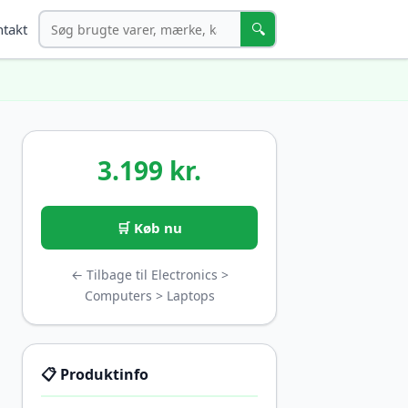
Søg
🔍
takt
3.199 kr.
🛒 Køb nu
← Tilbage til Electronics >
Computers > Laptops
📋 Produktinfo