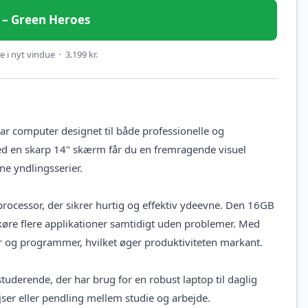
et – Green Heroes
 i nyt vindue · 3.199 kr.
 computer designet til både professionelle og
Med en skarp 14" skærm får du en fremragende visuel
ine yndlingsserier.
rocessor, der sikrer hurtig og effektiv ydeevne. Den 16GB
 køre flere applikationer samtidigt uden problemer. Med
er og programmer, hvilket øger produktiviteten markant.
uderende, der har brug for en robust laptop til daglig
jser eller pendling mellem studie og arbejde.