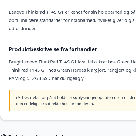
Lenovo ThinkPad T14S G1 er kendt for sin holdbarhed og pål
op til militære standarder for holdbarhed, hvilket giver dig s
udfordringer.
Produktbeskrivelse fra forhandler
Brugt Lenovo ThinkPad T14S G1 kvalitetssikret hos Green H
ThinkPad T14S G1 hos Green Heroes klargjort, rengjort og k
RAM og 512GB SSD har du rigelig y
ℹ️ Vi bestræber os på at holde prisoplysninger opdaterede, men der 
den endelige pris direkte hos forhandleren.