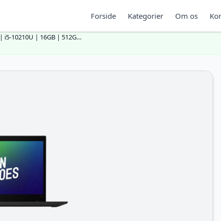
Forside
Kategorier
Om os
Kon
 | i5-10210U | 16GB | 512G…