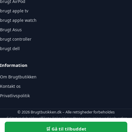
brugt AirPod
brugt apple tv
brugt apple watch
Brugt Asus
brugt controller
brugt dell
Information
Om Brugtbutikken
Kontakt os
Privatlivspolitik
© 2026 Brugtbutikken.dk – Alle rettigheder forbeholdes
🔗 Sitet indeholder affiliate-links. Vi modtager provision ved køb, uden
ekstraomkostning for dig.
🛒 Gå til tilbuddet