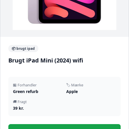
📦 brugt ipad
Brugt iPad Mini (2024) wifi
🏪 Forhandler
🏷️ Mærke
Green refurb
Apple
🚚 Fragt
39 kr.