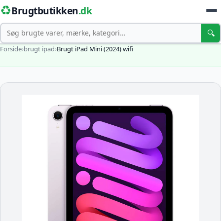
♻️
Brugtbutikken
.dk
Søg
🔍
Forside
›
brugt ipad
›
Brugt iPad Mini (2024) wifi