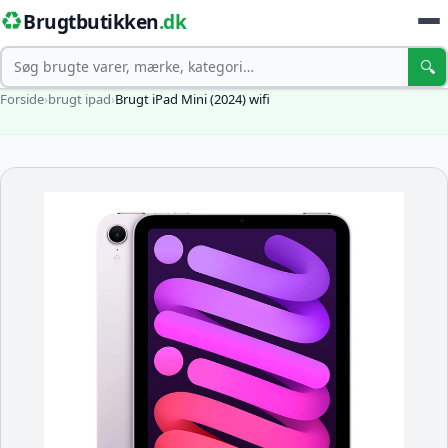
♻️
Brugtbutikken
.dk
Søg
🔍
Forside
›
brugt ipad
›
Brugt iPad Mini (2024) wifi