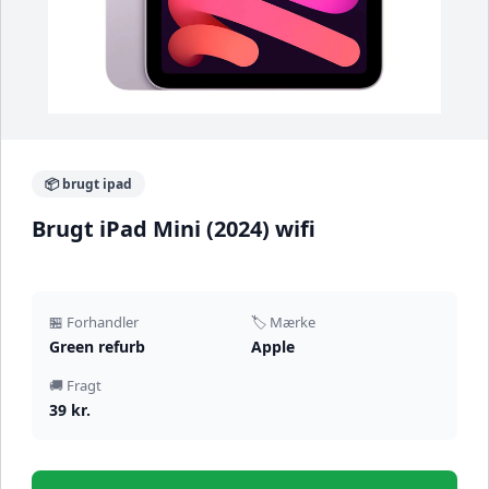
📦 brugt ipad
Brugt iPad Mini (2024) wifi
🏪 Forhandler
🏷️ Mærke
Green refurb
Apple
🚚 Fragt
39 kr.