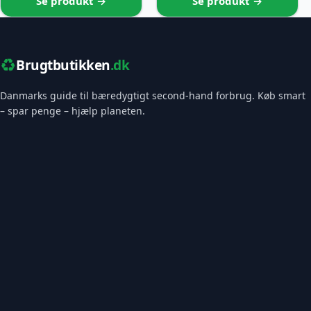
Se produkt →
Se produkt →
♻️
Brugtbutikken
.dk
Danmarks guide til bæredygtigt second-hand forbrug. Køb smart
– spar penge – hjælp planeten.