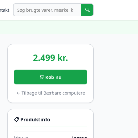
Søg
🔍
takt
2.499 kr.
🛒 Køb nu
← Tilbage til Bærbare computere
📋 Produktinfo
Mærke
Lenovo