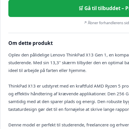
🛒 Gå til tilbuddet – 
↗ Åbner forhandlerens side
Om dette produkt
Oplev den pålidelige Lenovo ThinkPad X13 Gen 1, en kompak
studerende. Med sin 13,3" skærm tilbyder den en optimal bal
ideel til arbejde på farten eller hjemme.
ThinkPad X13 er udstyret med en kraftfuld AMD Ryzen 5 proc
og effektiv håndtering af krævende applikationer. Den 256 GB 
samtidig med at den sparer plads og energi. Den robuste b
tastaturdesign gør det til en fornøjelse at skrive lange rapport
Denne model er perfekt til studerende, freelancere og erhverv