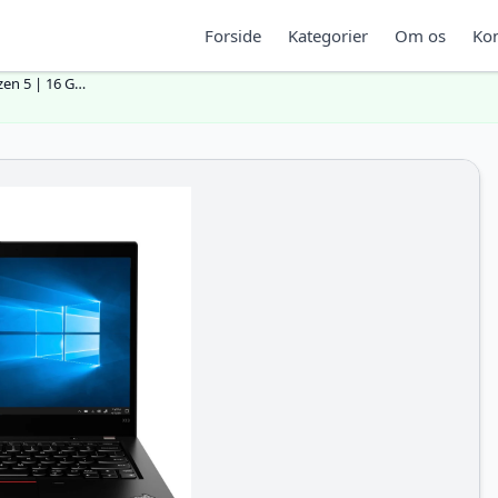
Forside
Kategorier
Om os
Kon
zen 5 | 16 G…