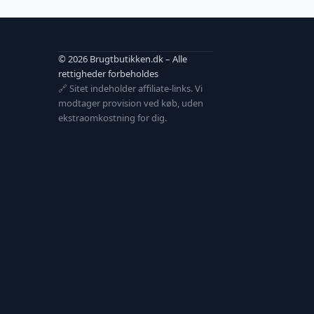
© 2026 Brugtbutikken.dk – Alle
rettigheder forbeholdes
🔗 Sitet indeholder affiliate-links. Vi
modtager provision ved køb, uden
ekstraomkostning for dig.