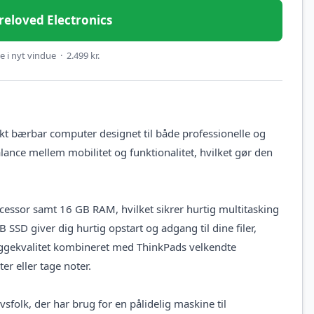
Preloved Electronics
 i nyt vindue · 2.499 kr.
t bærbar computer designet til både professionelle og
ance mellem mobilitet og funktionalitet, hvilket gør den
essor samt 16 GB RAM, hvilket sikrer hurtig multitasking
SSD giver dig hurtig opstart og adgang til dine filer,
yggekvalitet kombineret med ThinkPads velkendte
er eller tage noter.
sfolk, der har brug for en pålidelig maskine til