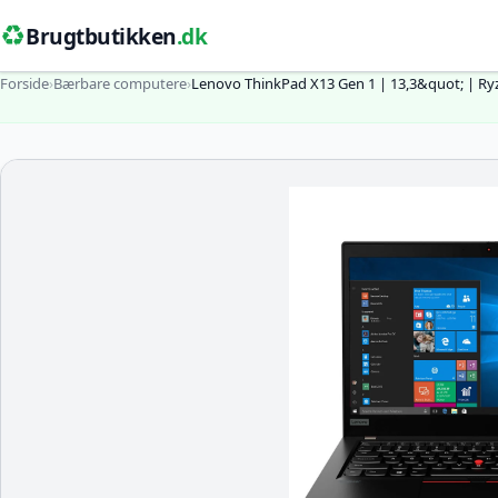
♻️
Brugtbutikken
.dk
Forside
›
Bærbare computere
›
Lenovo ThinkPad X13 Gen 1 | 13,3&quot; | Ry