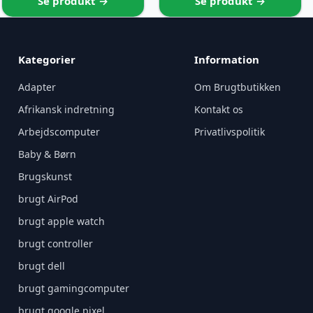
Se produkt →
Se produkt →
Kategorier
Information
Adapter
Om Brugtbutikken
Afrikansk indretning
Kontakt os
Arbejdscomputer
Privatlivspolitik
Baby & Børn
Brugskunst
brugt AirPod
brugt apple watch
brugt controller
brugt dell
brugt gamingcomputer
brugt google pixel