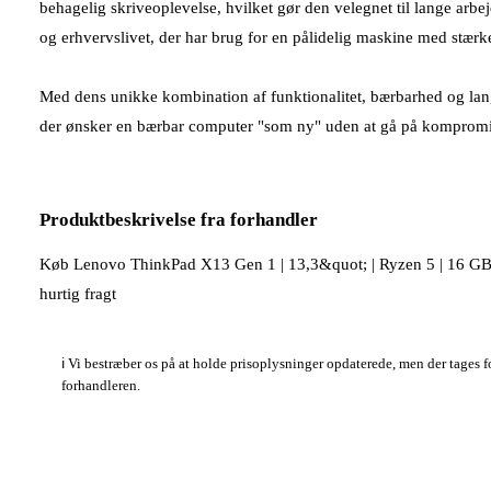
behagelig skriveoplevelse, hvilket gør den velegnet til lange arb
og erhvervslivet, der har brug for en pålidelig maskine med stærke
Med dens unikke kombination af funktionalitet, bærbarhed og lang
der ønsker en bærbar computer "som ny" uden at gå på kompromi
Produktbeskrivelse fra forhandler
Køb Lenovo ThinkPad X13 Gen 1 | 13,3&quot; | Ryzen 5 | 16 GB | 
hurtig fragt
ℹ️ Vi bestræber os på at holde prisoplysninger opdaterede, men der tages 
forhandleren.