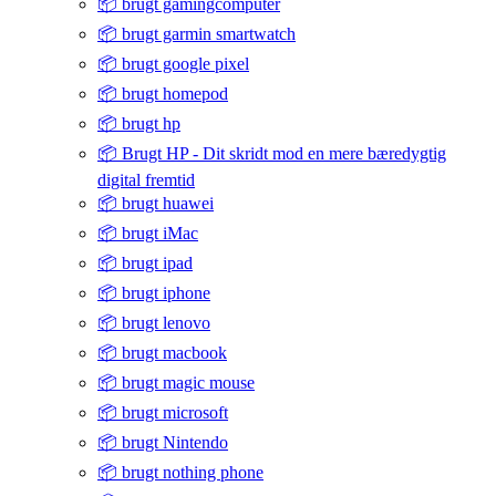
📦 brugt gamingcomputer
📦 brugt garmin smartwatch
📦 brugt google pixel
📦 brugt homepod
📦 brugt hp
📦 Brugt HP - Dit skridt mod en mere bæredygtig
digital fremtid
📦 brugt huawei
📦 brugt iMac
📦 brugt ipad
📦 brugt iphone
📦 brugt lenovo
📦 brugt macbook
📦 brugt magic mouse
📦 brugt microsoft
📦 brugt Nintendo
📦 brugt nothing phone