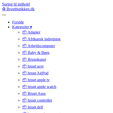
Spring til indhold
♻️
Brugtbutikken
.dk
Forside
Kategorier
▾
📦 Adapter
📦 Afrikansk indretning
📦 Arbejdscomputer
📦 Baby & Børn
📦 Brugskunst
📦 brugt acer
📦 brugt AirPod
📦 brugt apple tv
📦 brugt apple watch
📦 Brugt Asus
📦 brugt controller
📦 brugt dell