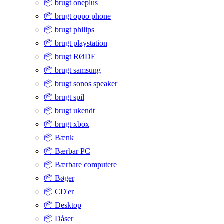
📦 brugt oneplus
📦 brugt oppo phone
📦 brugt philips
📦 brugt playstation
📦 brugt RØDE
📦 brugt samsung
📦 brugt sonos speaker
📦 brugt spil
📦 brugt ukendt
📦 brugt xbox
📦 Bænk
📦 Bærbar PC
📦 Bærbare computere
📦 Bøger
📦 CD'er
📦 Desktop
📦 Dåser