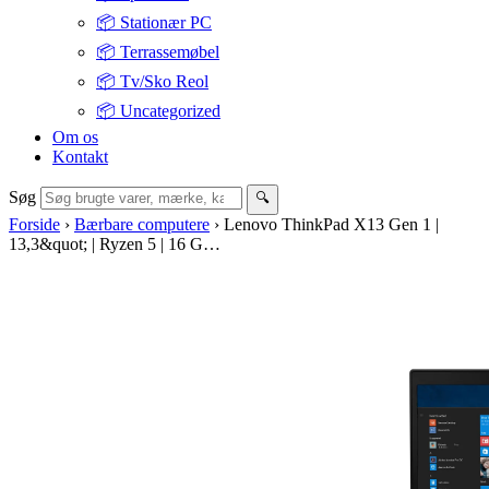
📦 Stationær PC
📦 Terrassemøbel
📦 Tv/Sko Reol
📦 Uncategorized
Om os
Kontakt
Søg
🔍
Forside
›
Bærbare computere
›
Lenovo ThinkPad X13 Gen 1 |
13,3&quot; | Ryzen 5 | 16 G…