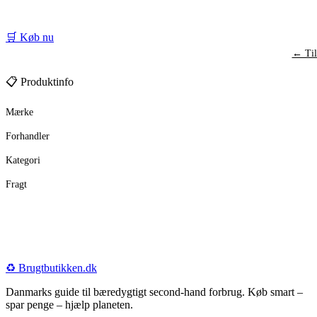
🛒 Køb nu
← Til
📋 Produktinfo
Mærke
Forhandler
Kategori
Fragt
♻️
Brugtbutikken
.dk
Danmarks guide til bæredygtigt second-hand forbrug. Køb smart –
spar penge – hjælp planeten.