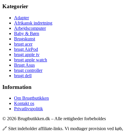
Kategorier
Adapter
Afrikansk indretning
Arbejdscomputer
Baby & Børn
Brugskunst
brugt acer
brugt AirPod
brugt apple tv
brugt apple watch
Brugt Asus
brugt controller
brugt dell
Information
Om Brugtbutikken
Kontakt os
Privatlivspolitik
© 2026 Brugtbutikken.dk – Alle rettigheder forbeholdes
🔗 Sitet indeholder affiliate-links. Vi modtager provision ved køb,