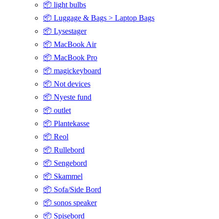
📦 light bulbs
📦 Luggage & Bags > Laptop Bags
📦 Lysestager
📦 MacBook Air
📦 MacBook Pro
📦 magickeyboard
📦 Not devices
📦 Nyeste fund
📦 outlet
📦 Plantekasse
📦 Reol
📦 Rullebord
📦 Sengebord
📦 Skammel
📦 Sofa/Side Bord
📦 sonos speaker
📦 Spisebord