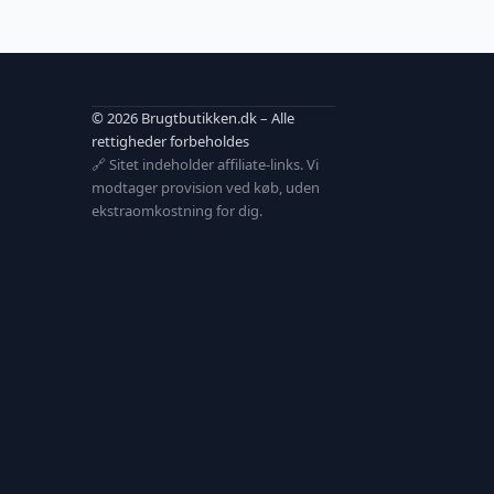
© 2026 Brugtbutikken.dk – Alle
rettigheder forbeholdes
🔗 Sitet indeholder affiliate-links. Vi
modtager provision ved køb, uden
ekstraomkostning for dig.