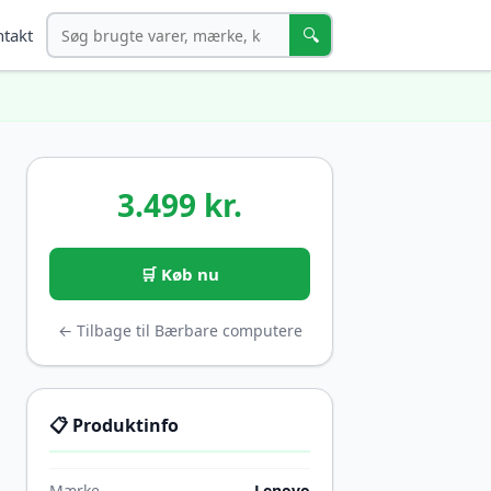
Søg
🔍
takt
3.499 kr.
🛒 Køb nu
← Tilbage til Bærbare computere
📋 Produktinfo
Mærke
Lenovo