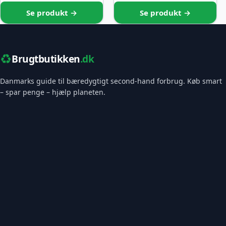
Se produkt →
Se produkt →
♻️
Brugtbutikken
.dk
Danmarks guide til bæredygtigt second-hand forbrug. Køb smart
– spar penge – hjælp planeten.