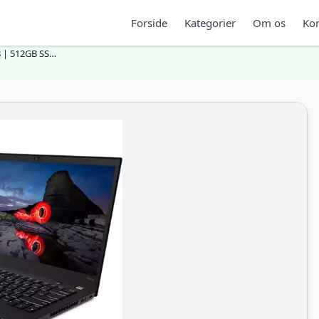
Forside
Kategorier
Om os
Kon
B | 512GB SS…