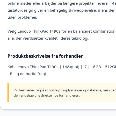
online møder eller arbejder på længere projekter, leverer T4
tastaturdesign giver en behagelig skriveoplevelse, mens den l
uden problemer.
Vælg Lenovo ThinkPad T490s for en balanceret kombination af
alle, der værdsætter kvalitet i deres teknologi.
Produktbeskrivelse fra forhandler
Køb Lenovo ThinkPad T490s | 14&quot; | i7 | 16GB | 512GB S
- Billig og hurtig fragt
ℹ️ Vi bestræber os på at holde prisoplysninger opdaterede, men der 
den endelige pris direkte hos forhandleren.