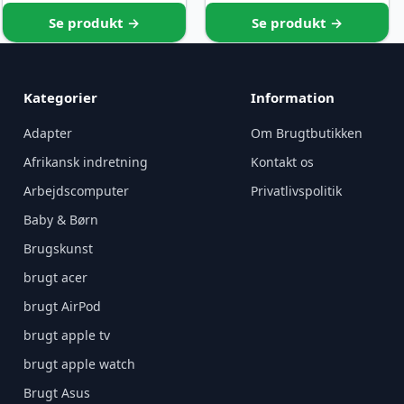
Se produkt →
Se produkt →
Kategorier
Information
Adapter
Om Brugtbutikken
Afrikansk indretning
Kontakt os
Arbejdscomputer
Privatlivspolitik
Baby & Børn
Brugskunst
brugt acer
brugt AirPod
brugt apple tv
brugt apple watch
Brugt Asus