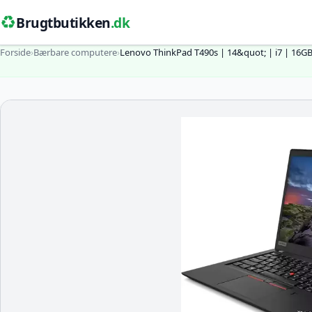
♻️
Brugtbutikken
.dk
Forside
›
Bærbare computere
›
Lenovo ThinkPad T490s | 14&quot; | i7 | 16G