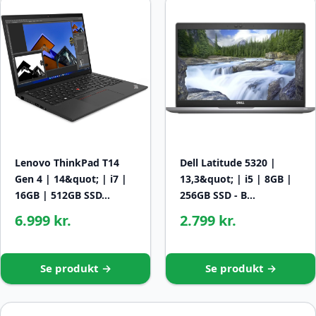
Lenovo ThinkPad T14
Dell Latitude 5320 |
Gen 4 | 14&quot; | i7 |
13,3&quot; | i5 | 8GB |
16GB | 512GB SSD…
256GB SSD - B…
6.999 kr.
2.799 kr.
Se produkt →
Se produkt →