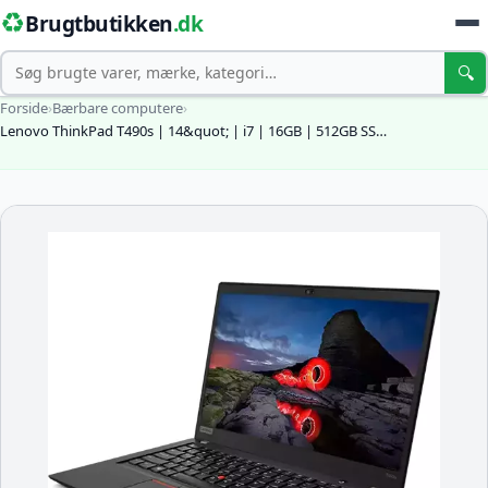
♻️
Brugtbutikken
.dk
Søg
🔍
Forside
›
Bærbare computere
›
Lenovo ThinkPad T490s | 14&quot; | i7 | 16GB | 512GB SS…