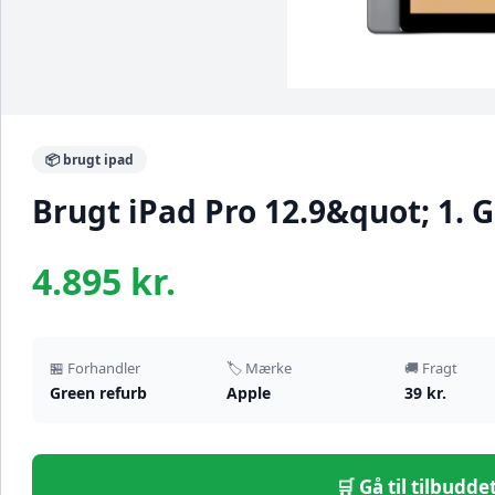
📦 brugt ipad
Brugt iPad Pro 12.9&quot; 1. G
4.895 kr.
🏪 Forhandler
🏷️ Mærke
🚚 Fragt
Green refurb
Apple
39 kr.
🛒 Gå til tilbudd