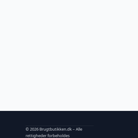
© 2026 Brugtbutikken.dk – Alle
rettigheder forbeholdes