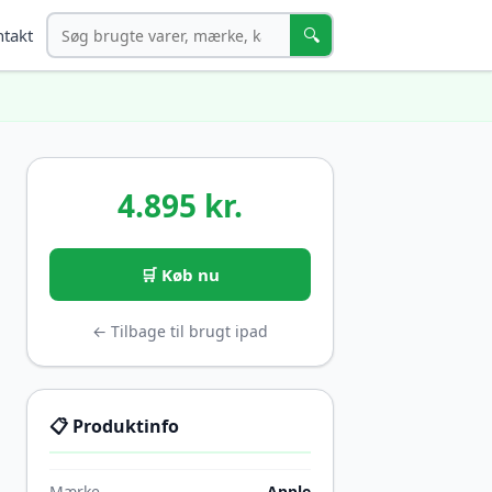
Søg
🔍
takt
4.895 kr.
🛒 Køb nu
← Tilbage til brugt ipad
📋 Produktinfo
Mærke
Apple