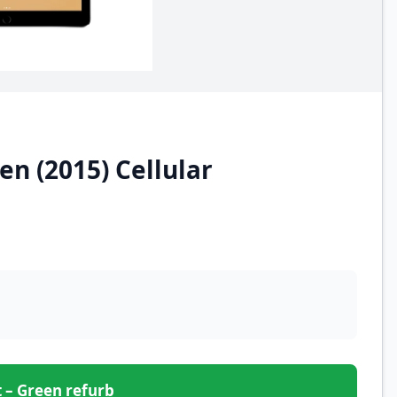
en (2015) Cellular
et – Green refurb