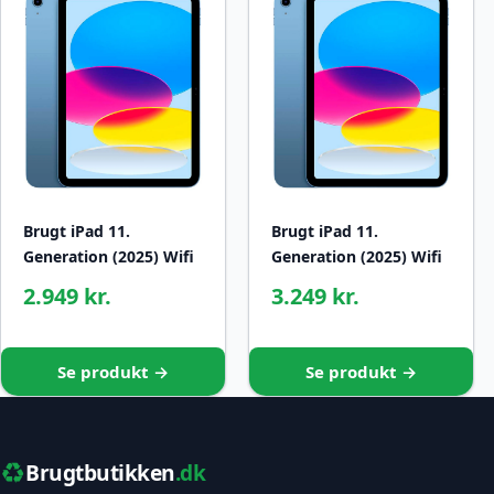
Brugt iPad 11.
Brugt iPad 11.
Generation (2025) Wifi
Generation (2025) Wifi
2.949 kr.
3.249 kr.
Se produkt →
Se produkt →
♻️
Brugtbutikken
.dk