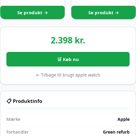
Se produkt →
Se produkt →
2.398 kr.
🛒 Køb nu
← Tilbage til brugt apple watch
📋 Produktinfo
Mærke
Apple
Forhandler
Green refurb