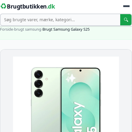
♻️
Brugtbutikken
.dk
Søg
🔍
Forside
›
brugt samsung
›
Brugt Samsung Galaxy S25