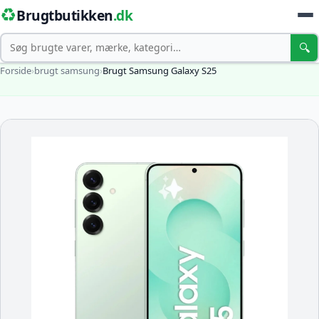
♻️
Brugtbutikken
.dk
Søg
🔍
Forside
›
brugt samsung
›
Brugt Samsung Galaxy S25