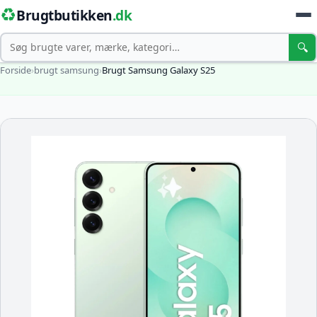
♻️
Brugtbutikken
.dk
Søg
🔍
Forside
›
brugt samsung
›
Brugt Samsung Galaxy S25