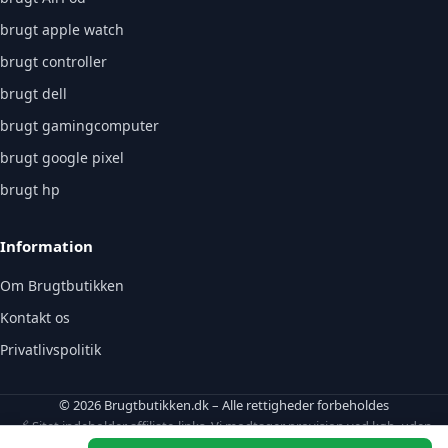
brugt apple watch
brugt controller
brugt dell
brugt gamingcomputer
brugt google pixel
brugt hp
Information
Om Brugtbutikken
Kontakt os
Privatlivspolitik
© 2026 Brugtbutikken.dk – Alle rettigheder forbeholdes
🔗 Sitet indeholder affiliate-links. Vi modtager provision ved køb, uden
ekstraomkostning for dig.