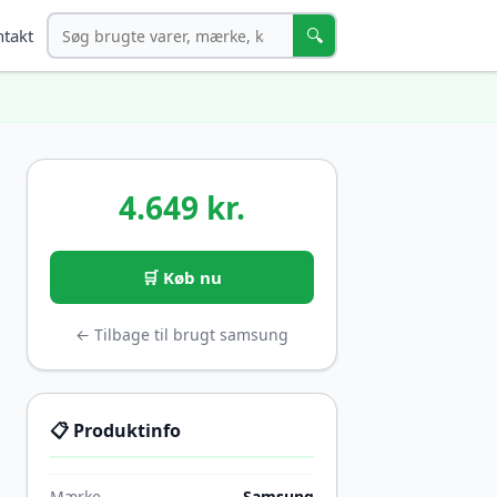
Søg
🔍
takt
4.649 kr.
🛒 Køb nu
← Tilbage til brugt samsung
📋 Produktinfo
Mærke
Samsung