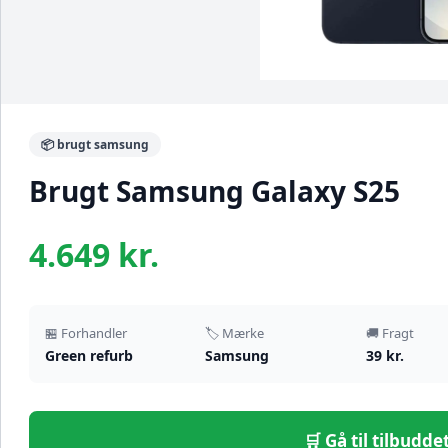
📦 brugt samsung
Brugt Samsung Galaxy S25
4.649 kr.
🏪 Forhandler
🏷️ Mærke
🚚 Fragt
Green refurb
Samsung
39 kr.
🛒 Gå til tilbudd