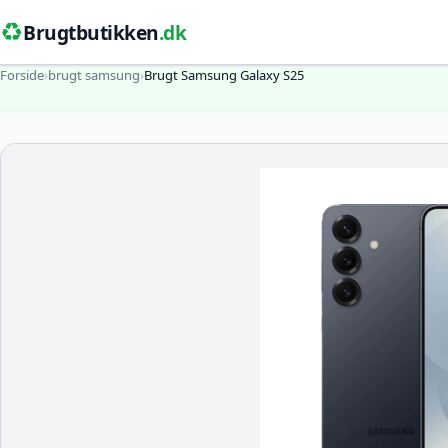
♻️
Brugtbutikken
.dk
Forside
›
brugt samsung
›
Brugt Samsung Galaxy S25