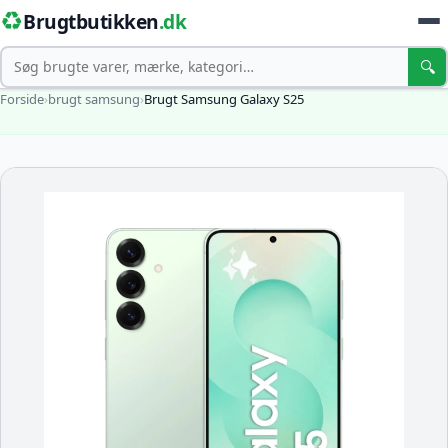
♻️
Brugtbutikken
.dk
Søg
🔍
Forside
›
brugt samsung
›
Brugt Samsung Galaxy S25