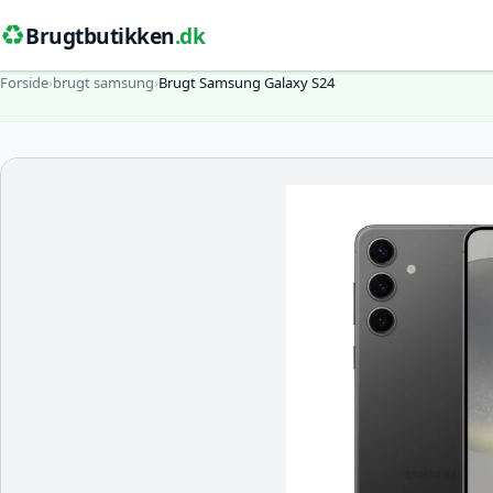
♻️
Brugtbutikken
.dk
Forside
›
brugt samsung
›
Brugt Samsung Galaxy S24