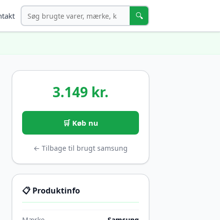
Søg
🔍
takt
3.149 kr.
🛒 Køb nu
← Tilbage til brugt samsung
📋 Produktinfo
Mærke
Samsung