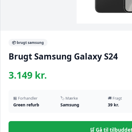
📦 brugt samsung
Brugt Samsung Galaxy S24
3.149 kr.
🏪 Forhandler
🏷️ Mærke
🚚 Fragt
Green refurb
Samsung
39 kr.
🛒 Gå til tilbudd