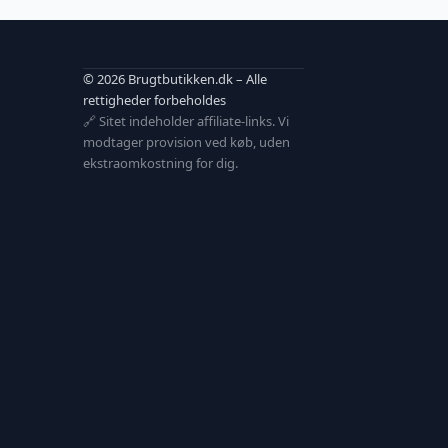
© 2026 Brugtbutikken.dk – Alle
rettigheder forbeholdes
🔗 Sitet indeholder affiliate-links. Vi
modtager provision ved køb, uden
ekstraomkostning for dig.