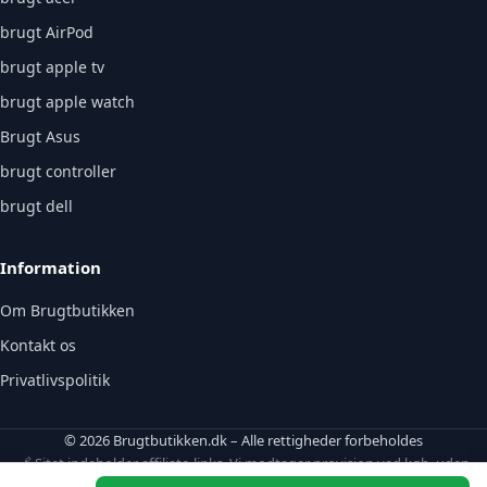
brugt AirPod
brugt apple tv
brugt apple watch
Brugt Asus
brugt controller
brugt dell
Information
Om Brugtbutikken
Kontakt os
Privatlivspolitik
© 2026 Brugtbutikken.dk – Alle rettigheder forbeholdes
🔗 Sitet indeholder affiliate-links. Vi modtager provision ved køb, uden
ekstraomkostning for dig.