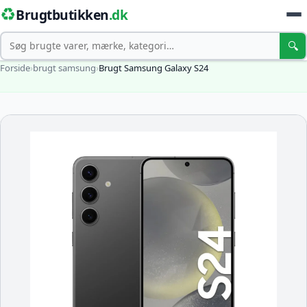
♻️
Brugtbutikken
.dk
Søg
🔍
Forside
›
brugt samsung
›
Brugt Samsung Galaxy S24