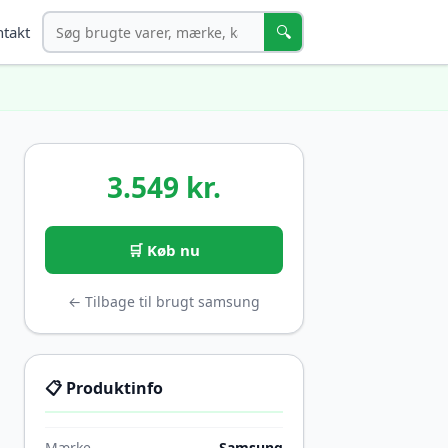
Søg
🔍
takt
3.549 kr.
🛒 Køb nu
← Tilbage til brugt samsung
📋 Produktinfo
Mærke
Samsung