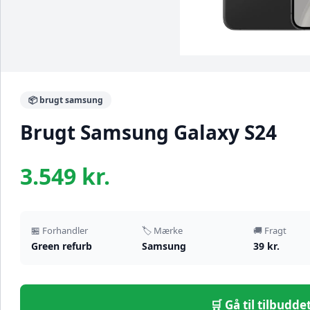
📦 brugt samsung
Brugt Samsung Galaxy S24
3.549 kr.
🏪 Forhandler
🏷️ Mærke
🚚 Fragt
Green refurb
Samsung
39 kr.
🛒 Gå til tilbudd