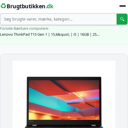
♻️
Brugtbutikken
.dk
Søg
🔍
Forside
›
Bærbare computere
›
Lenovo ThinkPad T15 Gen 1 | 15,6&quot; | i5 | 16GB | 25…