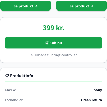
Se produkt →
Se produkt →
399 kr.
🛒 Køb nu
← Tilbage til brugt controller
📋 Produktinfo
Mærke
Sony
Forhandler
Green refurb