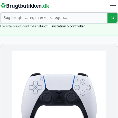
♻️
Brugtbutikken
.dk
Søg
🔍
Forside
›
brugt controller
›
Brugt Playstation 5 controller