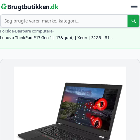
♻️
Brugtbutikken
.dk
Søg
🔍
Forside
›
Bærbare computere
›
Lenovo ThinkPad P17 Gen 1 | 17&quot; | Xeon | 32GB | 51…