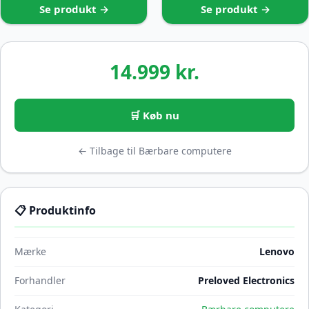
Se produkt →
Se produkt →
14.999 kr.
🛒 Køb nu
← Tilbage til Bærbare computere
📋 Produktinfo
Mærke
Lenovo
Forhandler
Preloved Electronics