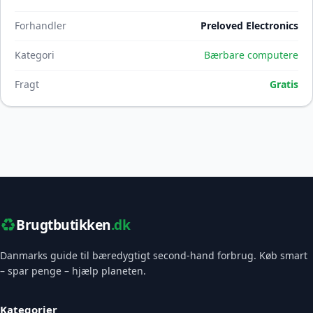
Forhandler
Preloved Electronics
Kategori
Bærbare computere
Fragt
Gratis
♻️
Brugtbutikken
.dk
Danmarks guide til bæredygtigt second-hand forbrug. Køb smart
– spar penge – hjælp planeten.
Kategorier