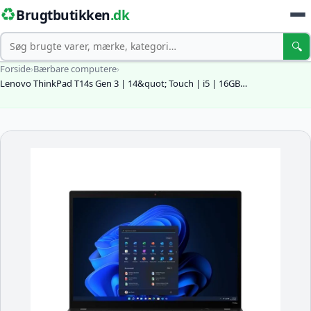
♻️
Brugtbutikken
.dk
Søg
🔍
Forside
›
Bærbare computere
›
Lenovo ThinkPad T14s Gen 3 | 14&quot; Touch | i5 | 16GB…