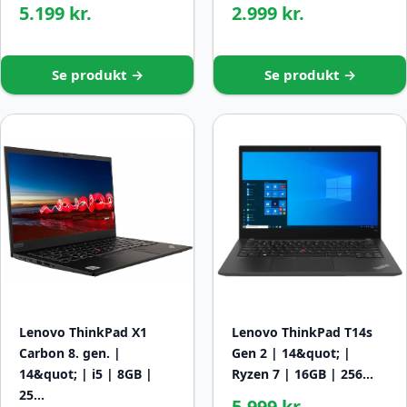
5.199 kr.
2.999 kr.
Se produkt →
Se produkt →
Lenovo ThinkPad X1
Lenovo ThinkPad T14s
Carbon 8. gen. |
Gen 2 | 14&quot; |
14&quot; | i5 | 8GB |
Ryzen 7 | 16GB | 256…
25…
5.999 kr.