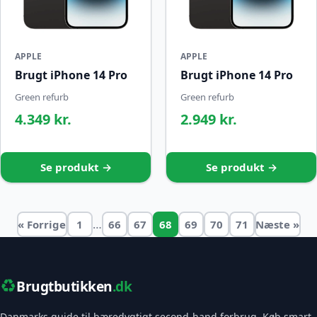
APPLE
APPLE
Brugt iPhone 14 Pro
Brugt iPhone 14 Pro
Green refurb
Green refurb
4.349 kr.
2.949 kr.
Se produkt →
Se produkt →
…
« Forrige
1
66
67
68
69
70
71
Næste »
♻️
Brugtbutikken
.dk
Danmarks guide til bæredygtigt second-hand forbrug. Køb smart