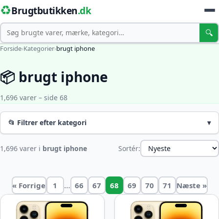
♻️
Brugtbutikken
.dk
Søg
🔍
Forside
›
Kategorier
›
brugt iphone
📦 brugt iphone
1,696 varer – side 68
📂 Filtrer efter kategori
▾
1,696 varer i
brugt iphone
Sortér:
…
« Forrige
1
66
67
68
69
70
71
Næste »