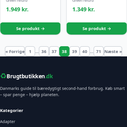
Green refurb
Green refurb
1.949 kr.
1.349 kr.
Se produkt →
Se produkt →
…
…
« Forrige
1
36
37
38
39
40
71
Næste »
♻️
Brugtbutikken
.dk
Danmarks guide til bæredygtigt second-hand forbrug. Køb smart
– spar penge – hjælp planeten.
Kategorier
Adapter