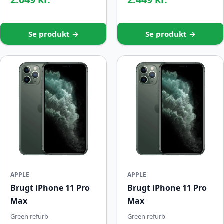
Se produkt →
Se produkt →
APPLE
APPLE
Brugt iPhone 11 Pro
Brugt iPhone 11 Pro
Max
Max
Green refurb
Green refurb