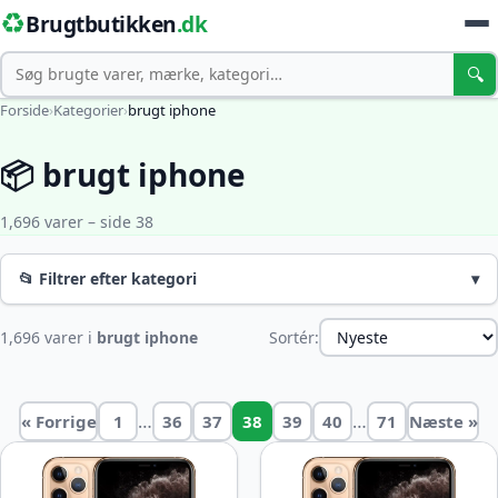
♻️
Brugtbutikken
.dk
Søg
🔍
Forside
›
Kategorier
›
brugt iphone
📦 brugt iphone
1,696 varer – side 38
📂 Filtrer efter kategori
▾
1,696 varer i
brugt iphone
Sortér:
…
…
« Forrige
1
36
37
38
39
40
71
Næste »