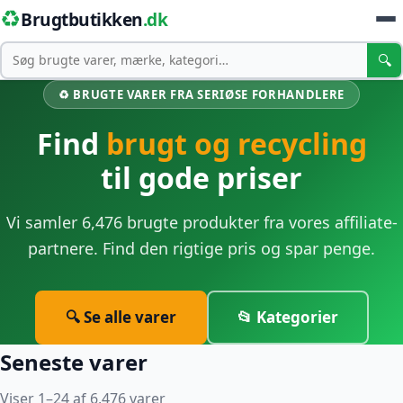
♻️
Brugtbutikken
.dk
Søg
🔍
♻️ BRUGTE VARER FRA SERIØSE FORHANDLERE
Find
brugt og recycling
til gode priser
Vi samler 6,476 brugte produkter fra vores affiliate-
partnere. Find den rigtige pris og spar penge.
🔍 Se alle varer
📂 Kategorier
Seneste varer
Viser 1–24 af 6,476 varer