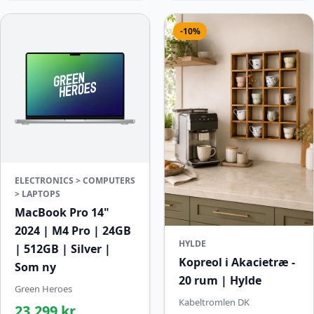
-10%
ELECTRONICS > COMPUTERS
> LAPTOPS
MacBook Pro 14"
2024 | M4 Pro | 24GB
HYLDE
| 512GB | Silver |
Kopreol i Akacietræ -
Som ny
20 rum | Hylde
Green Heroes
Kabeltromlen DK
23.299 kr.