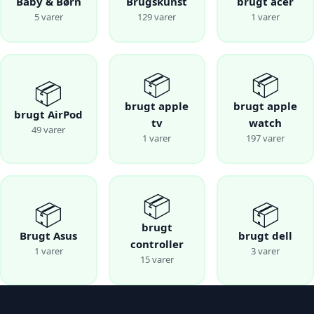
Baby & Børn
Brugskunst
brugt acer
5 varer
129 varer
1 varer
📦
📦
📦
brugt apple
brugt apple
brugt AirPod
tv
watch
49 varer
1 varer
197 varer
📦
📦
📦
brugt
Brugt Asus
brugt dell
controller
1 varer
3 varer
15 varer