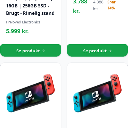
3.788
4.388
Spar
16GB | 256GB SSD -
14%
kr.
kr.
Brugt - Rimelig stand
Preloved Electronics
5.999 kr.
Se produkt →
Se produkt →