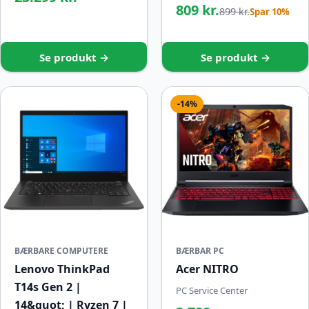
809 kr.
899 kr.
Spar 10%
Se produkt →
Se produkt →
-14%
BÆRBARE COMPUTERE
BÆRBAR PC
Lenovo ThinkPad
Acer NITRO
T14s Gen 2 |
PC Service Center
14&quot; | Ryzen 7 |