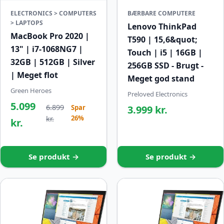
ELECTRONICS > COMPUTERS
BÆRBARE COMPUTERE
> LAPTOPS
Lenovo ThinkPad
MacBook Pro 2020 |
T590 | 15,6&quot;
13" | i7-1068NG7 |
Touch | i5 | 16GB |
32GB | 512GB | Silver
256GB SSD - Brugt -
| Meget flot
Meget god stand
Green Heroes
Preloved Electronics
5.099
6.899
Spar
3.999 kr.
26%
kr.
kr.
Se produkt →
Se produkt →