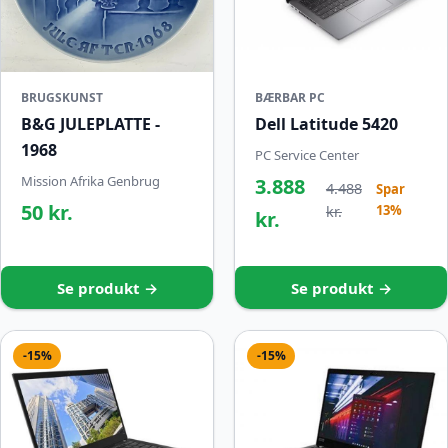
BRUGSKUNST
BÆRBAR PC
B&G JULEPLATTE -
Dell Latitude 5420
1968
PC Service Center
Mission Afrika Genbrug
3.888
4.488
Spar
50 kr.
13%
kr.
kr.
Se produkt →
Se produkt →
-15%
-15%