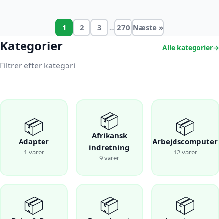
…
1
2
3
270
Næste »
Kategorier
Alle kategorier
Filtrer efter kategori
📦
📦
📦
Afrikansk
Adapter
Arbejdscomputer
indretning
1 varer
12 varer
9 varer
📦
📦
📦